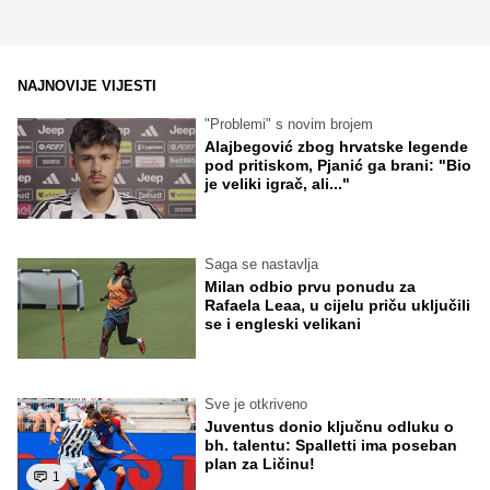
NAJNOVIJE VIJESTI
"Problemi" s novim brojem
Alajbegović zbog hrvatske legende
pod pritiskom, Pjanić ga brani: "Bio
je veliki igrač, ali..."
Saga se nastavlja
Milan odbio prvu ponudu za
Rafaela Leaa, u cijelu priču uključili
se i engleski velikani
Sve je otkriveno
Juventus donio ključnu odluku o
bh. talentu: Spalletti ima poseban
plan za Ličinu!
1