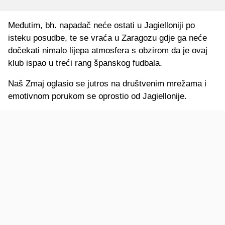
Međutim, bh. napadač neće ostati u Jagielloniji po
isteku posudbe, te se vraća u Zaragozu gdje ga neće
dočekati nimalo lijepa atmosfera s obzirom da je ovaj
klub ispao u treći rang španskog fudbala.
Naš Zmaj oglasio se jutros na društvenim mrežama i
emotivnom porukom se oprostio od Jagiellonije.