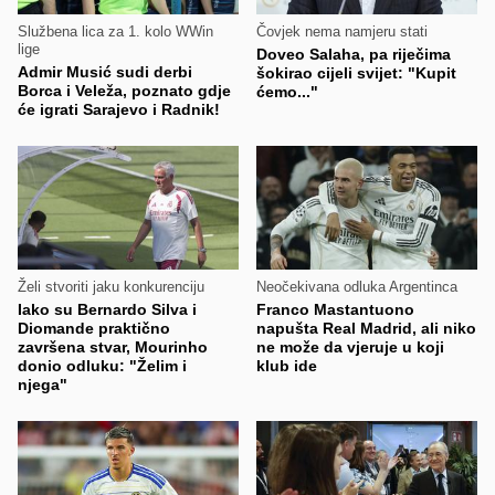
Službena lica za 1. kolo WWin
Čovjek nema namjeru stati
lige
Doveo Salaha, pa riječima
Admir Musić sudi derbi
šokirao cijeli svijet: "Kupit
Borca i Veleža, poznato gdje
ćemo..."
će igrati Sarajevo i Radnik!
Želi stvoriti jaku konkurenciju
Neočekivana odluka Argentinca
Iako su Bernardo Silva i
Franco Mastantuono
Diomande praktično
napušta Real Madrid, ali niko
završena stvar, Mourinho
ne može da vjeruje u koji
donio odluku: "Želim i
klub ide
njega"