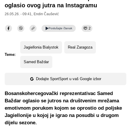
oglasio ovog jutra na Instagramu
26.05.26. - 09:41,
Endin Čaušević
2
Poslušajte
članak
Jagiellonia Bialystok
Real Zaragoza
Teme:
Samed Baždar
Dodajte SportSport u vaš Google izbor
Bosanskohercegovački reprezentativac Samed
Baždar oglasio se jutros na društvenim mrežama
emotivnom porukom kojom se oprostio od poljske
Jagiellonije u kojoj je igrao na posudbi u drugom
dijelu sezone.