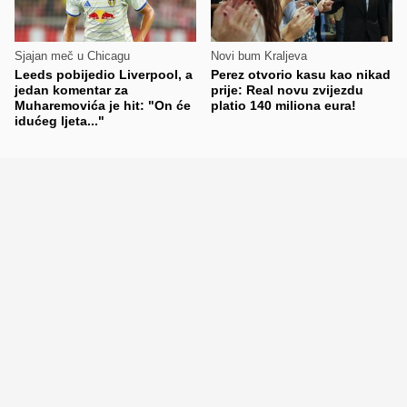
Sjajan meč u Chicagu
Novi bum Kraljeva
Leeds pobijedio Liverpool, a
Perez otvorio kasu kao nikad
jedan komentar za
prije: Real novu zvijezdu
Muharemovića je hit: "On će
platio 140 miliona eura!
idućeg ljeta..."