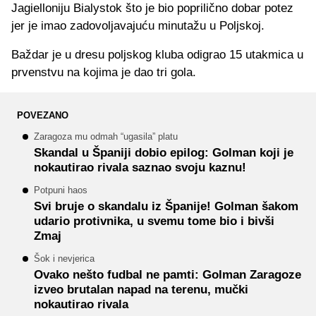
Jagielloniju Bialystok što je bio poprilično dobar potez
jer je imao zadovoljavajuću minutažu u Poljskoj.
Baždar je u dresu poljskog kluba odigrao 15 utakmica u
prvenstvu na kojima je dao tri gola.
POVEZANO
Zaragoza mu odmah “ugasila” platu
Skandal u Španiji dobio epilog: Golman koji je
nokautirao rivala saznao svoju kaznu!
Potpuni haos
Svi bruje o skandalu iz Španije! Golman šakom
udario protivnika, u svemu tome bio i bivši
Zmaj
Šok i nevjerica
Ovako nešto fudbal ne pamti: Golman Zaragoze
izveo brutalan napad na terenu, mučki
nokautirao rivala