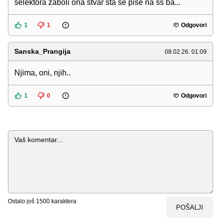
selektora zaboli ona stvar sta se pise na ss ba...
1
1
Odgovori
Sanska_Prangija
08.02.26. 01:09
Njima, oni, njih..
1
0
Odgovori
Komentar
Ostalo još
1500
karaktera
POŠALJI