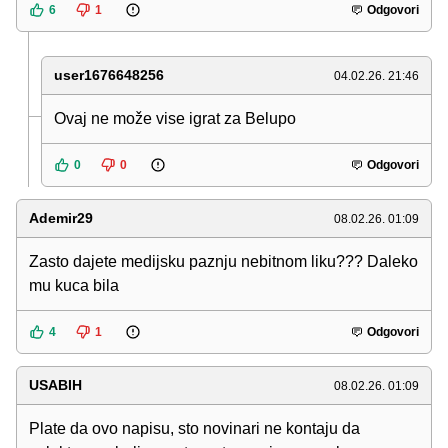
6
1
Odgovori
user1676648256
04.02.26. 21:46
Ovaj ne može vise igrat za Belupo
0
0
Odgovori
Ademir29
08.02.26. 01:09
Zasto dajete medijsku paznju nebitnom liku??? Daleko
mu kuca bila
4
1
Odgovori
USABIH
08.02.26. 01:09
Plate da ovo napisu, sto novinari ne kontaju da