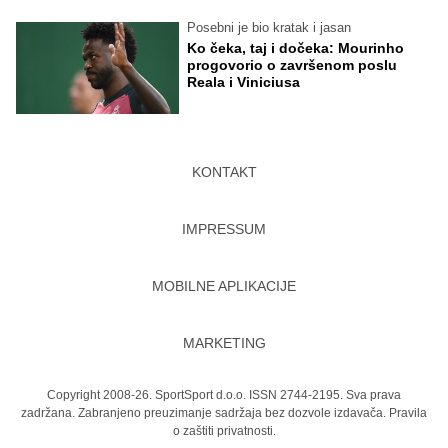
Posebni je bio kratak i jasan
Ko čeka, taj i dočeka: Mourinho
progovorio o završenom poslu
Reala i Viniciusa
KONTAKT
IMPRESSUM
MOBILNE APLIKACIJE
MARKETING
Copyright 2008-26. SportSport d.o.o. ISSN 2744-2195. Sva prava
zadržana. Zabranjeno preuzimanje sadržaja bez dozvole izdavača.
Pravila
o zaštiti privatnosti.