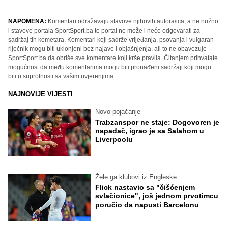
NAPOMENA:
Komentari odražavaju stavove njihovih autora/ica, a ne nužno
i stavove portala SportSport.ba te portal ne može i neće odgovarati za
sadržaj tih kometara. Komentari koji sadrže vrijeđanja, psovanja i vulgaran
riječnik mogu biti uklonjeni bez najave i objašnjenja, ali to ne obavezuje
SportSport.ba da obriše sve komentare koji krše pravila. Čitanjem prihvatate
mogućnost da među komentarima mogu biti pronađeni sadržaji koji mogu
biti u suprotnosti sa vašim uvjerenjima.
NAJNOVIJE VIJESTI
Novo pojačanje
Trabzanspor ne staje: Dogovoren je
napadač, igrao je sa Salahom u
Liverpoolu
Žele ga klubovi iz Engleske
Flick nastavio sa "čišćenjem
svlačionice", još jednom prvotimcu
poručio da napusti Barcelonu