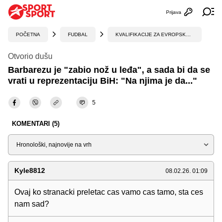
Prijava
Otvori profi
Ot
POČETNA
FUDBAL
KVALIFIKACIJE ZA EVROPSKO PRVENSTVO
Otvorio dušu
Barbarezu je "zabio nož u leđa", a sada bi da se
vrati u reprezentaciju BiH: "Na njima je da..."
5
KOMENTARI (5)
Sortiraj
Kyle8812
08.02.26. 01:09
Ovaj ko stranacki preletac cas vamo cas tamo, sta ces
nam sad?