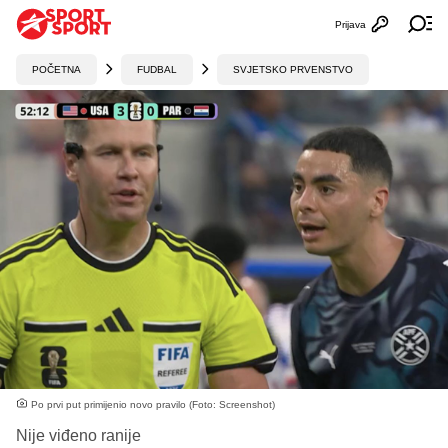
Prijava
Otvori profi
Ot
POČETNA
FUDBAL
SVJETSKO PRVENSTVO
Po prvi put primijenio novo pravilo (Foto: Screenshot)
Nije viđeno ranije