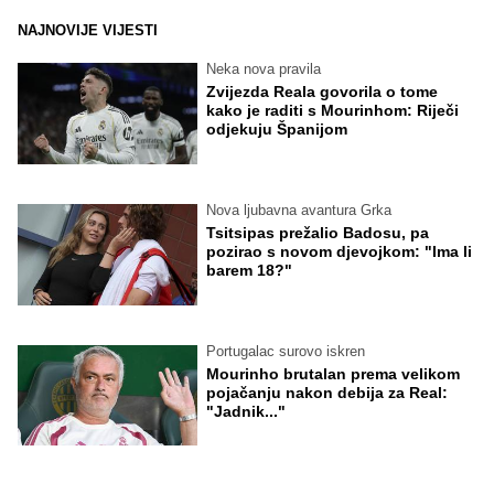
NAJNOVIJE VIJESTI
Neka nova pravila
Zvijezda Reala govorila o tome
kako je raditi s Mourinhom: Riječi
odjekuju Španijom
Nova ljubavna avantura Grka
Tsitsipas prežalio Badosu, pa
pozirao s novom djevojkom: "Ima li
barem 18?"
Portugalac surovo iskren
Mourinho brutalan prema velikom
pojačanju nakon debija za Real:
"Jadnik..."