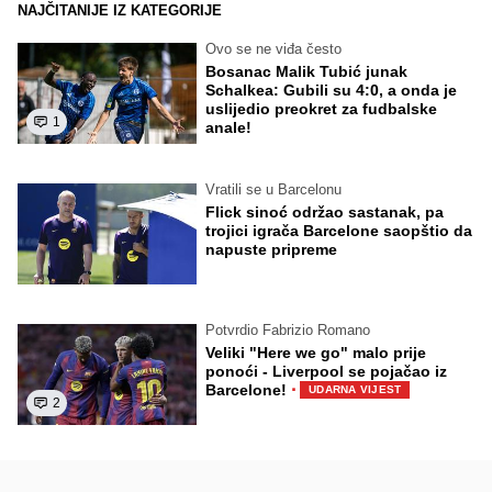
NAJČITANIJE IZ KATEGORIJE
Ovo se ne viđa često
Bosanac Malik Tubić junak
Schalkea: Gubili su 4:0, a onda je
uslijedio preokret za fudbalske
1
anale!
Vratili se u Barcelonu
Flick sinoć održao sastanak, pa
trojici igrača Barcelone saopštio da
napuste pripreme
Potvrdio Fabrizio Romano
Veliki "Here we go" malo prije
ponoći - Liverpool se pojačao iz
·
Barcelone!
UDARNA VIJEST
2