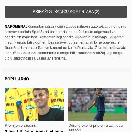
PRIKAŽI STRANICU KOMENTARA (2)
NAPOMENA:
Komentari odražavaju stavove njihovih autora/ica, a ne nužno
i stavove portala SportSport.ba te portal ne može i neće odgovarati za
sadržaj tih kometara. Komentari koji sadrže vrijeđanja, psovanja i vulgaran
riječnik mogu biti uklonjeni bez najave i objašnjenja, ali to ne obavezuje
SportSport.ba da obriše sve komentare koji krše pravila. Čitanjem prihvatate
mogućnost da među komentarima mogu biti pronađeni sadržaji koji mogu
biti u suprotnosti sa vašim uvjerenjima.
POPULARNO
Promijenio sredinu
Derbi u okviru priprema za novu
sezonu
Samed Baždar predstavljen u