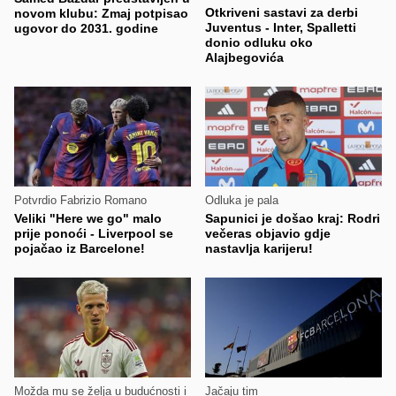
Otkriveni sastavi za derbi
novom klubu: Zmaj potpisao
Juventus - Inter, Spalletti
ugovor do 2031. godine
donio odluku oko
Alajbegovića
Potvrdio Fabrizio Romano
Odluka je pala
Veliki "Here we go" malo
Sapunici je došao kraj: Rodri
prije ponoći - Liverpool se
večeras objavio gdje
pojačao iz Barcelone!
nastavlja karijeru!
Možda mu se želja u budućnosti i
Jačaju tim