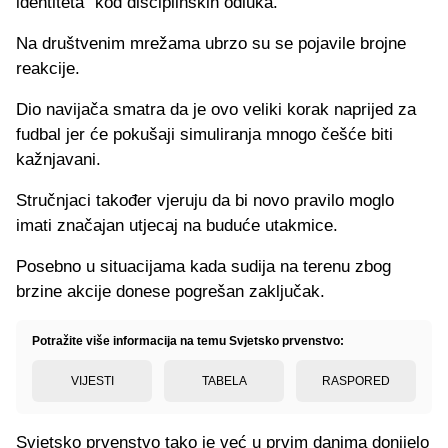
identiteta" kod disciplinskih odluka.
Na društvenim mrežama ubrzo su se pojavile brojne
reakcije.
Dio navijača smatra da je ovo veliki korak naprijed za
fudbal jer će pokušaji simuliranja mnogo češće biti
kažnjavani.
Stručnjaci također vjeruju da bi novo pravilo moglo
imati značajan utjecaj na buduće utakmice.
Posebno u situacijama kada sudija na terenu zbog
brzine akcije donese pogrešan zaključak.
Potražite više informacija na temu Svjetsko prvenstvo:
VIJESTI
TABELA
RASPORED
Svjetsko prvenstvo tako je već u prvim danima donijelo