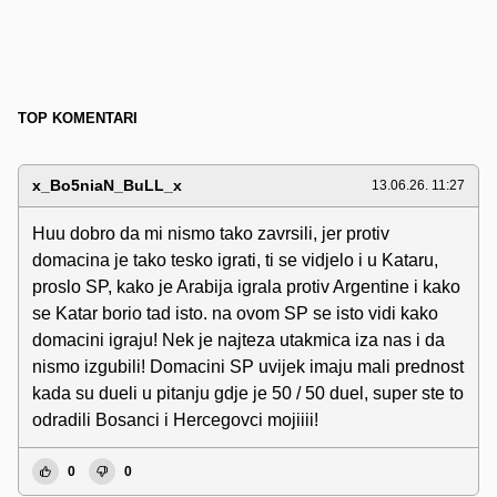
TOP KOMENTARI
x_Bo5niaN_BuLL_x
13.06.26. 11:27
Huu dobro da mi nismo tako zavrsili, jer protiv
domacina je tako tesko igrati, ti se vidjelo i u Kataru,
proslo SP, kako je Arabija igrala protiv Argentine i kako
se Katar borio tad isto. na ovom SP se isto vidi kako
domacini igraju! Nek je najteza utakmica iza nas i da
nismo izgubili! Domacini SP uvijek imaju mali prednost
kada su dueli u pitanju gdje je 50 / 50 duel, super ste to
odradili Bosanci i Hercegovci mojiiii!
0
0