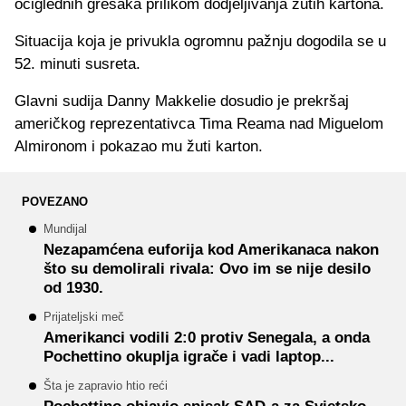
očiglednih grešaka prilikom dodjeljivanja žutih kartona.
Situacija koja je privukla ogromnu pažnju dogodila se u
52. minuti susreta.
Glavni sudija Danny Makkelie dosudio je prekršaj
američkog reprezentativca Tima Reama nad Miguelom
Almironom i pokazao mu žuti karton.
POVEZANO
Mundijal
Nezapamćena euforija kod Amerikanaca nakon
što su demolirali rivala: Ovo im se nije desilo
od 1930.
Prijateljski meč
Amerikanci vodili 2:0 protiv Senegala, a onda
Pochettino okuplja igrače i vadi laptop...
Šta je zapravio htio reći