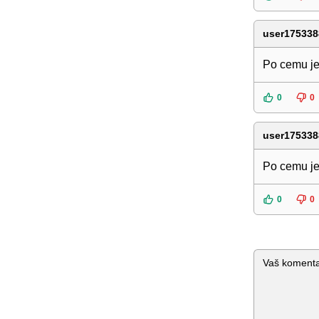
user175338
Po cemu je 
0
0
user175338
Po cemu je 
0
0
Komentar