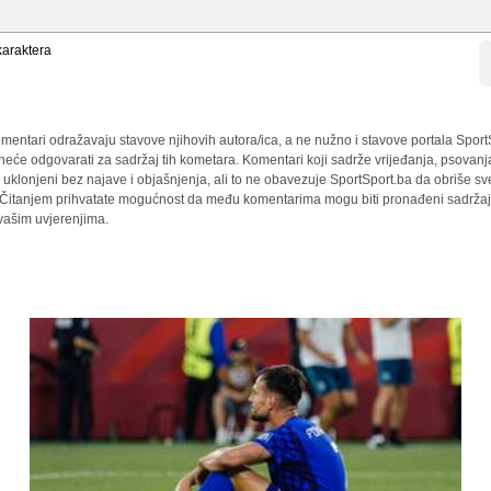
araktera
mentari odražavaju stavove njihovih autora/ica, a ne nužno i stavove portala Sport
 neće odgovarati za sadržaj tih kometara. Komentari koji sadrže vrijeđanja, psovanj
i uklonjeni bez najave i objašnjenja, ali to ne obavezuje SportSport.ba da obriše 
a. Čitanjem prihvatate mogućnost da među komentarima mogu biti pronađeni sadržaji
 vašim uvjerenjima.