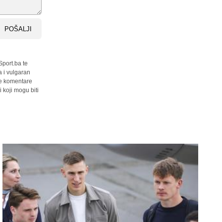
POŠALJI
Sport.ba te
a i vulgaran
sve komentare
 koji mogu biti