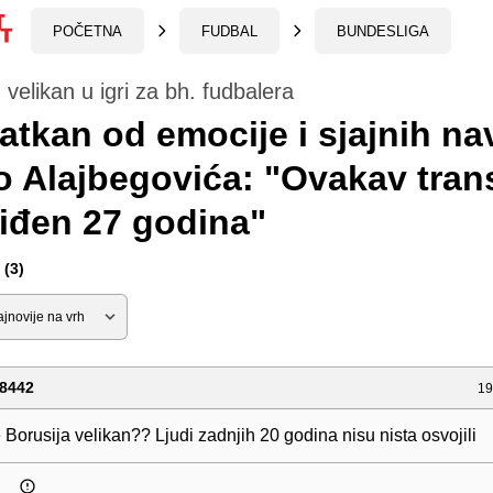
POČETNA
FUDBAL
BUNDESLIGA
 velikan u igri za bh. fudbalera
atkan od emocije i sjajnih na
o Alajbegovića: "Ovakav tran
viđen 27 godina"
(3)
8442
19
Borusija velikan?? Ljudi zadnjih 20 godina nisu nista osvojili