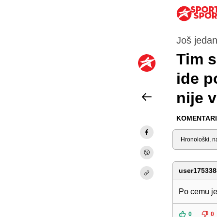
Još jedan
Tim s
ide p
nije 
KOMENTARI 
Sortiraj
user175338
Po cemu je 
0
0