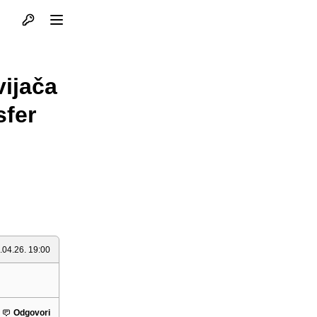
Otvori profil
Otvori meni
vijača
sfer
.04.26. 19:00
Odgovori