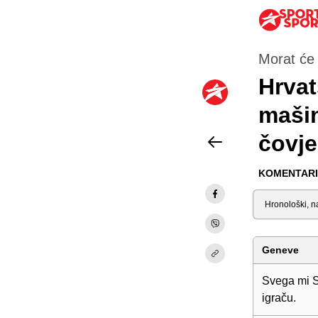
Morat će
Hrvat
mašin
čovje
KOMENTARI 
Sortiraj
Geneve
Svega mi Sl
igraču.