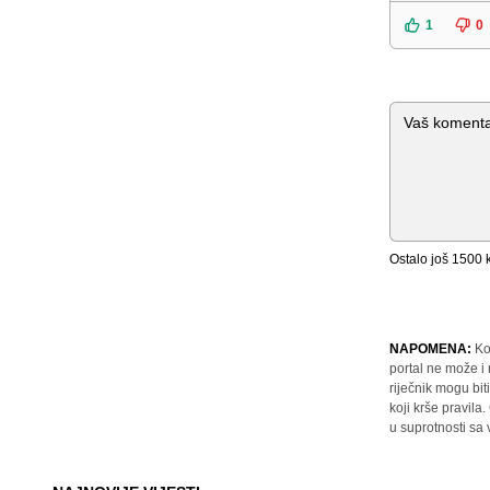
1
0
Komentar
Ostalo još
1500
k
NAPOMENA:
Ko
portal ne može i
riječnik mogu bit
koji krše pravil
u suprotnosti sa