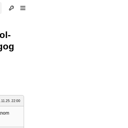
Otvori profil
Otvori meni
ol-
ugog
.11.25. 22:00
itnom