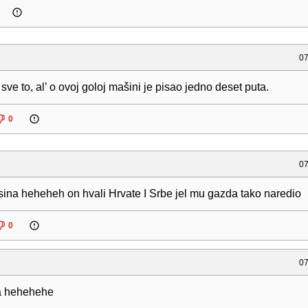
07
sve to, al’ o ovoj goloj mašini je pisao jedno deset puta.
0
07
ina heheheh on hvali Hrvate I Srbe jel mu gazda tako naredio
0
07
a hehehehe