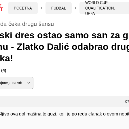
WORLD CUP
POČETNA
FUDBAL
QUALIFICATION,
UEFA
 da čeka drugu šansu
ski dres ostao samo san za g
u - Zlatko Dalić odabrao dr
ka!
(4)
07
jivo ova gol mašina te guzi, koji je po redu clanak o ovom neb