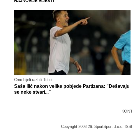
NAJNOVIJE VIJESTI
Crno-bijeli razbili Tobol
Saša Ilić nakon velike pobjede Partizana: "Dešavaju
se neke stvari..."
KON
Copyright 2008-26. SportSport d.o.o. IS