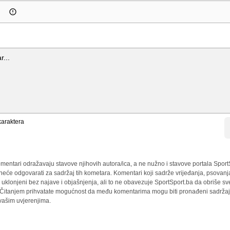
araktera
mentari odražavaju stavove njihovih autora/ica, a ne nužno i stavove portala Sport
 neće odgovarati za sadržaj tih kometara. Komentari koji sadrže vrijeđanja, psovanj
i uklonjeni bez najave i objašnjenja, ali to ne obavezuje SportSport.ba da obriše 
a. Čitanjem prihvatate mogućnost da među komentarima mogu biti pronađeni sadržaji
 vašim uvjerenjima.