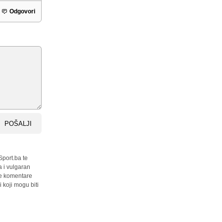
Odgovori
POŠALJI
Sport.ba te
a i vulgaran
sve komentare
 koji mogu biti