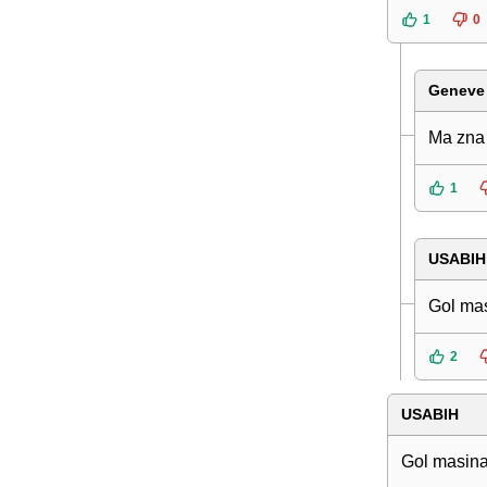
1
0
Geneve
Ma zna 
1
USABIH
Gol mas
2
USABIH
Gol masin