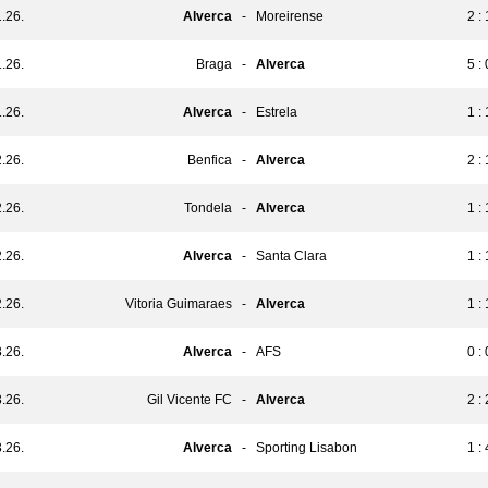
.26.
Alverca
-
Moreirense
2 : 
.26.
Braga
-
Alverca
5 : 
.26.
Alverca
-
Estrela
1 : 
.26.
Benfica
-
Alverca
2 : 
.26.
Tondela
-
Alverca
1 : 
.26.
Alverca
-
Santa Clara
1 : 
.26.
Vitoria Guimaraes
-
Alverca
1 : 
.26.
Alverca
-
AFS
0 : 
.26.
Gil Vicente FC
-
Alverca
2 : 
.26.
Alverca
-
Sporting Lisabon
1 : 