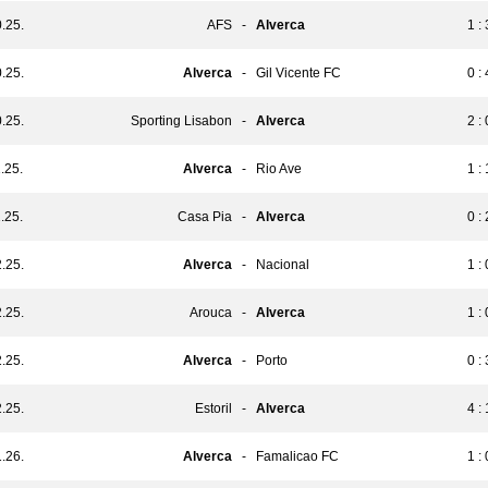
.25.
AFS
-
Alverca
1 : 
.25.
Alverca
-
Gil Vicente FC
0 : 
.25.
Sporting Lisabon
-
Alverca
2 : 
.25.
Alverca
-
Rio Ave
1 : 
.25.
Casa Pia
-
Alverca
0 : 
.25.
Alverca
-
Nacional
1 : 
.25.
Arouca
-
Alverca
1 : 
.25.
Alverca
-
Porto
0 : 
.25.
Estoril
-
Alverca
4 : 
.26.
Alverca
-
Famalicao FC
1 : 