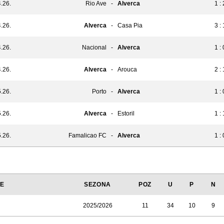
.26.
Rio Ave
-
Alverca
1 : 
.26.
Alverca
-
Casa Pia
3 : 
.26.
Nacional
-
Alverca
1 : 
.26.
Alverca
-
Arouca
2 : 
.26.
Porto
-
Alverca
1 : 
.26.
Alverca
-
Estoril
1 : 
.26.
Famalicao FC
-
Alverca
1 : 
JE
SEZONA
POZ
U
P
N
2025/2026
11
34
10
9