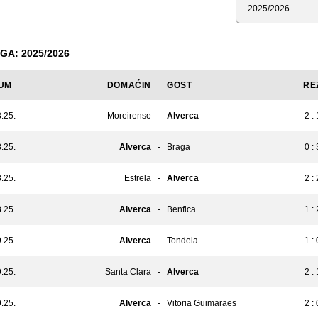
Sezona
GA: 2025/2026
UM
DOMAĆIN
GOST
RE
.25.
Moreirense
-
Alverca
2 : 
.25.
Alverca
-
Braga
0 : 
.25.
Estrela
-
Alverca
2 : 
.25.
Alverca
-
Benfica
1 : 
.25.
Alverca
-
Tondela
1 : 
.25.
Santa Clara
-
Alverca
2 : 
.25.
Alverca
-
Vitoria Guimaraes
2 : 