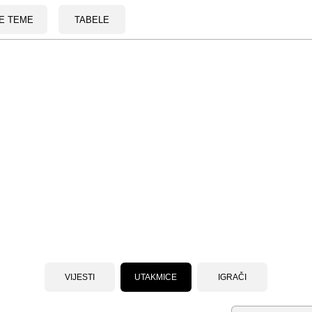
E TEME
TABELE
VIJESTI
UTAKMICE
IGRAČI