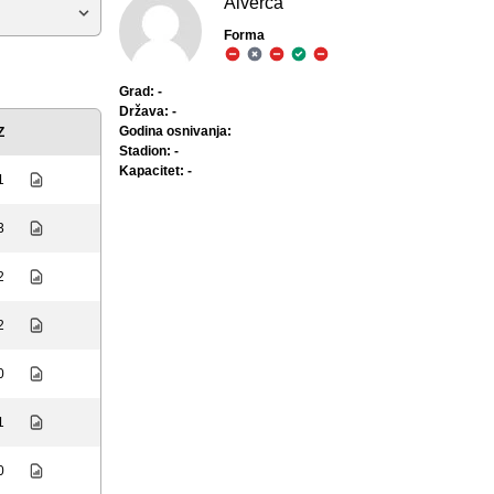
Alverca
Forma
Grad: -
Država: -
Godina osnivanja:
Z
Stadion: -
Kapacitet: -
1
3
2
2
0
1
0