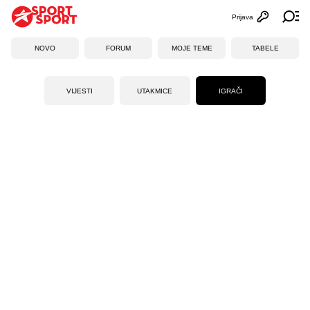
Prijava
Otvori profi
Ot
NOVO
FORUM
MOJE TEME
TABELE
VIJESTI
UTAKMICE
IGRAČI