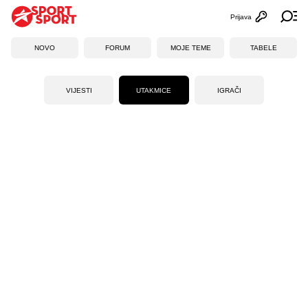
Prijava
Otvori profi
Ot
NOVO
FORUM
MOJE TEME
TABELE
VIJESTI
UTAKMICE
IGRAČI