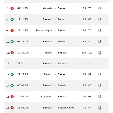
09.11.25.
Venezia
-
Sassari
89 : 76
7.
17.11.25.
Sassari
-
Trento
89 : 88
8.
23.11.25.
Basket Napoli
-
Sassari
86 : 75
9.
08.12.25.
Sassari
-
Trieste
85 : 80
10.
14.12.25.
Tortona
-
Sassari
118 : 113
11.
12.
TBD
Sassari
-
Slobodan
- : -
29.12.25.
Treviso
-
Sassari
89 : 92
13.
05.01.26.
Sassari
-
Brescia
93 : 86
14.
12.01.26.
Reggiana
-
Sassari
90 : 68
15.
18.01.26.
Sassari
-
Basket Napoli
78 : 84
16.