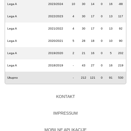
Lega A
2023/2024
10
30
14
0
16
-88
Lega A
2022/2023
4
30
17
0
13
117
Lega A
2021/2022
4
30
17
0
13
92
Lega A
2020/2021
5
28
18
0
10
90
Lega A
2019/2020
2
21
16
0
5
202
Lega A
2018/2019
-
43
27
0
16
219
Ukupno
-
212
121
0
91
530
KONTAKT
IMPRESSUM
MOBILNE APLIKACIJE