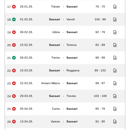
26.01.26.
Trieste
-
Sassari
76 : 70
17.
01.02.26.
Sassari
-
Vanoli
104 : 86
18.
09.02.26.
Udine
-
Sassari
92 : 79
19.
15.02.26.
Sassari
-
Tortona
82 : 89
20.
09.03.26.
Trento
-
Sassari
96 : 99
21.
15.03.26.
Sassari
-
Reggiana
99 : 102
22.
22.03.26.
Armani Milano
-
Sassari
99 : 87
23.
29.03.26.
Sassari
-
Treviso
103 : 108
24.
05.04.26.
Cantu
-
Sassari
80 : 78
25.
13.04.26.
Varese
-
Sassari
91 : 90
26.