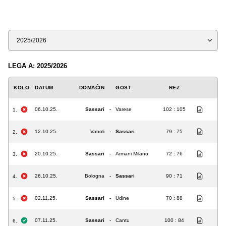
Sezona
LEGA A: 2025/2026
KOLO
DATUM
DOMAĆIN
GOST
REZ
06.10.25.
Sassari
-
Varese
102 : 105
1.
12.10.25.
Vanoli
-
Sassari
79 : 75
2.
20.10.25.
Sassari
-
Armani Milano
72 : 76
3.
26.10.25.
Bologna
-
Sassari
90 : 71
4.
02.11.25.
Sassari
-
Udine
70 : 88
5.
07.11.25.
Sassari
-
Cantu
100 : 84
6.