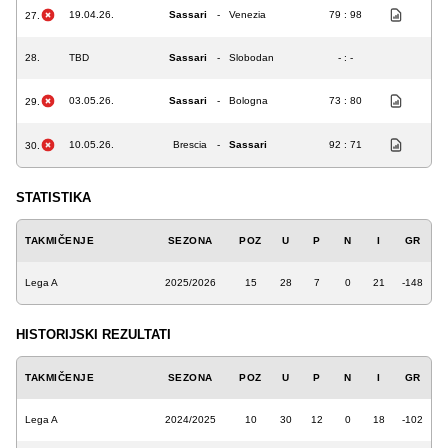
19.04.26.
Sassari
-
Venezia
79 : 98
27.
28.
TBD
Sassari
-
Slobodan
- : -
03.05.26.
Sassari
-
Bologna
73 : 80
29.
10.05.26.
Brescia
-
Sassari
92 : 71
30.
STATISTIKA
TAKMIČENJE
SEZONA
POZ
U
P
N
I
GR
Lega A
2025/2026
15
28
7
0
21
-148
HISTORIJSKI REZULTATI
TAKMIČENJE
SEZONA
POZ
U
P
N
I
GR
Lega A
2024/2025
10
30
12
0
18
-102