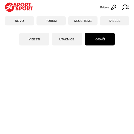
Prijava
Otvori profi
Ot
NOVO
FORUM
MOJE TEME
TABELE
VIJESTI
UTAKMICE
IGRAČI