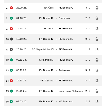
28.09.25.
NK Čelić
-
FK Bosna K.
3 : 2
7.
04.10.25.
FK Bosna K.
-
Orahovica
2 : 0
8.
11.10.25.
FK Priluk
-
FK Bosna K.
2 : 0
9.
18.10.25.
FK Bosna K.
-
FK Bosna M.
0 : 0
10.
25.10.25.
ŠD Napredak Matići
-
FK Bosna K.
1 : 1
11.
02.11.25.
FK Radnički L.
-
FK Bosna K.
1 : 2
12.
08.11.25.
FK Bosna K.
-
Trešnjevka
5 : 2
13.
16.11.25.
NK Zvijezda
-
FK Bosna K.
4 : 2
14.
23.11.25.
FK Bosna K.
-
Doboj Istok Klokotnica
2 : 0
15.
08.03.26.
FK Bosna K.
-
NK Svatovac
2 : 1
16.