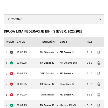
Sezona
DRUGA LIGA FEDERACIJE BIH - SJEVER: 2025/2026
KOLO
DATUM
DOMAĆIN
GOST
REZ
17.08.25.
NK Svatovac
-
FK Bosna K.
1 : 1
1.
23.08.25.
FK Bosna K.
-
NK Dinamo DM
3 : 2
2.
30.08.25.
OFK Gradina
-
FK Bosna K.
3 : 0
3.
06.09.25.
FK Bosna K.
-
Omladinac M.
1 : 2
4.
14.09.25.
Gornji Rahić
-
FK Bosna K.
5 : 1
5.
20.09.25.
FK Bosna K.
-
Mladost Kikači
3 : 0
6.