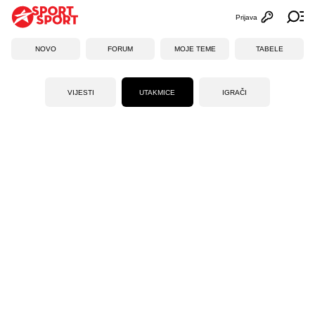
Prijava
Otvori profi
Ot
NOVO
FORUM
MOJE TEME
TABELE
VIJESTI
UTAKMICE
IGRAČI