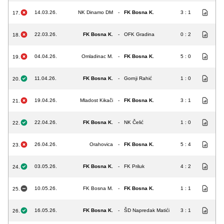
14.03.26.
NK Dinamo DM
-
FK Bosna K.
3 : 1
17.
22.03.26.
FK Bosna K.
-
OFK Gradina
0 : 2
18.
04.04.26.
Omladinac M.
-
FK Bosna K.
5 : 0
19.
11.04.26.
FK Bosna K.
-
Gornji Rahić
1 : 0
20.
19.04.26.
Mladost Kikači
-
FK Bosna K.
3 : 1
21.
22.04.26.
FK Bosna K.
-
NK Čelić
1 : 0
22.
26.04.26.
Orahovica
-
FK Bosna K.
5 : 4
23.
03.05.26.
FK Bosna K.
-
FK Priluk
4 : 2
24.
10.05.26.
FK Bosna M.
-
FK Bosna K.
1 : 1
25.
16.05.26.
FK Bosna K.
-
ŠD Napredak Matići
3 : 1
26.