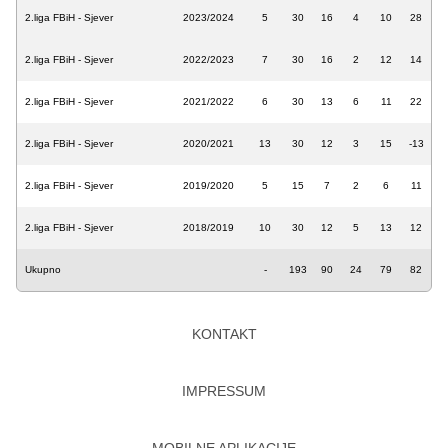
2.liga FBiH - Sjever
2023/2024
5
30
16
4
10
28
2.liga FBiH - Sjever
2022/2023
7
30
16
2
12
14
2.liga FBiH - Sjever
2021/2022
6
30
13
6
11
22
2.liga FBiH - Sjever
2020/2021
13
30
12
3
15
-13
2.liga FBiH - Sjever
2019/2020
5
15
7
2
6
11
2.liga FBiH - Sjever
2018/2019
10
30
12
5
13
12
Ukupno
-
193
90
24
79
82
KONTAKT
IMPRESSUM