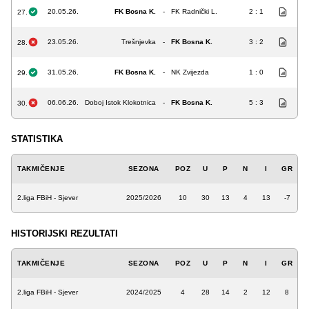
20.05.26.
FK Bosna K.
-
FK Radnički L.
2 : 1
27.
23.05.26.
Trešnjevka
-
FK Bosna K.
3 : 2
28.
31.05.26.
FK Bosna K.
-
NK Zvijezda
1 : 0
29.
06.06.26.
Doboj Istok Klokotnica
-
FK Bosna K.
5 : 3
30.
STATISTIKA
TAKMIČENJE
SEZONA
POZ
U
P
N
I
GR
2.liga FBiH - Sjever
2025/2026
10
30
13
4
13
-7
HISTORIJSKI REZULTATI
TAKMIČENJE
SEZONA
POZ
U
P
N
I
GR
2.liga FBiH - Sjever
2024/2025
4
28
14
2
12
8