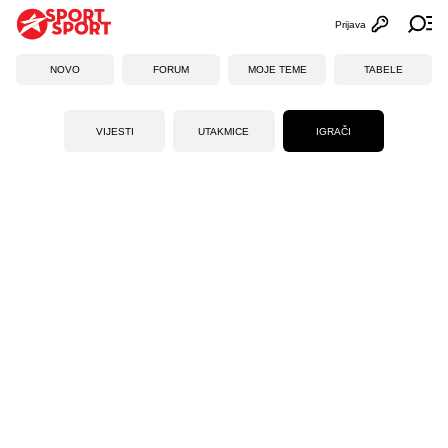
Prijava
Otvori profi
Ot
NOVO
FORUM
MOJE TEME
TABELE
VIJESTI
UTAKMICE
IGRAČI