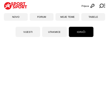
Prijava
Otvori profi
Ot
NOVO
FORUM
MOJE TEME
TABELE
VIJESTI
UTAKMICE
IGRAČI