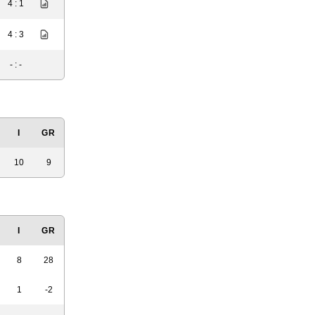
4 : 1
4 : 3
- : -
I
GR
10
9
I
GR
8
28
1
-2