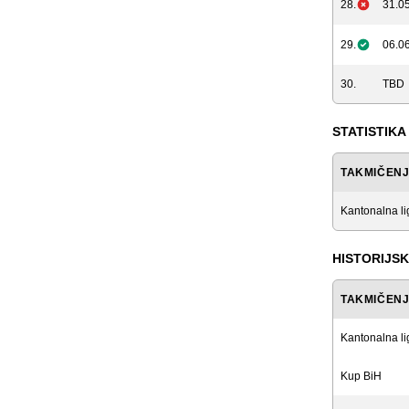
28.
31.05
29.
06.06
30.
TBD
STATISTIKA
TAKMIČEN
Kantonalna l
HISTORIJSK
TAKMIČEN
Kantonalna l
Kup BiH