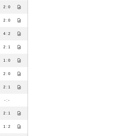
2 : 0
2 : 0
4 : 2
2 : 1
1 : 0
2 : 0
2 : 1
- : -
2 : 1
1 : 2