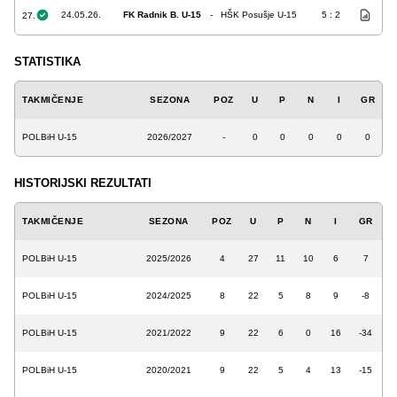
24.05.26.
FK Radnik B. U-15
-
HŠK Posušje U-15
5 : 2
27.
STATISTIKA
TAKMIČENJE
SEZONA
POZ
U
P
N
I
GR
POLBiH U-15
2026/2027
-
0
0
0
0
0
HISTORIJSKI REZULTATI
TAKMIČENJE
SEZONA
POZ
U
P
N
I
GR
POLBiH U-15
2025/2026
4
27
11
10
6
7
POLBiH U-15
2024/2025
8
22
5
8
9
-8
POLBiH U-15
2021/2022
9
22
6
0
16
-34
POLBiH U-15
2020/2021
9
22
5
4
13
-15