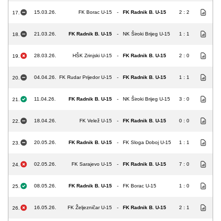
15.03.26.
FK Borac U-15
-
FK Radnik B. U-15
2 : 2
17.
21.03.26.
FK Radnik B. U-15
-
NK Široki Brijeg U-15
1 : 1
18.
28.03.26.
HŠK Zrinjski U-15
-
FK Radnik B. U-15
2 : 0
19.
04.04.26.
FK Rudar Prijedor U-15
-
FK Radnik B. U-15
1 : 1
20.
11.04.26.
FK Radnik B. U-15
-
NK Široki Brijeg U-15
3 : 0
21.
18.04.26.
FK Velež U-15
-
FK Radnik B. U-15
0 : 0
22.
20.05.26.
FK Radnik B. U-15
-
FK Sloga Doboj U-15
1 : 1
23.
02.05.26.
FK Sarajevo U-15
-
FK Radnik B. U-15
7 : 0
24.
08.05.26.
FK Radnik B. U-15
-
FK Borac U-15
1 : 0
25.
16.05.26.
FK Željezničar U-15
-
FK Radnik B. U-15
2 : 1
26.