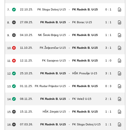
22.10.25.
FK Sloga Doboj U-15
-
FK Radnik B. U-15
0 : 1
7.
27.09.25.
FK Radnik B. U-15
-
FK Borac U-15
1 : 1
8.
04.10.25.
NK Široki Brijeg U-15
-
FK Radnik B. U-15
1 : 1
9.
11.10.25.
FK Željezničar U-15
-
FK Radnik B. U-15
3 : 1
10.
12.11.25.
FK Sarajevo U-15
-
FK Radnik B. U-15
1 : 0
11.
25.10.25.
FK Radnik B. U-15
-
HŠK Posušje U-15
3 : 1
12.
01.11.25.
FK Rudar Prijedor U-15
-
FK Radnik B. U-15
0 : 3
13.
08.11.25.
FK Radnik B. U-15
-
FK Velež U-15
2 : 1
14.
15.11.25.
HŠK Zrinjski U-15
-
FK Radnik B. U-15
1 : 1
15.
07.03.26.
FK Radnik B. U-15
-
FK Sloga Doboj U-15
1 : 1
16.