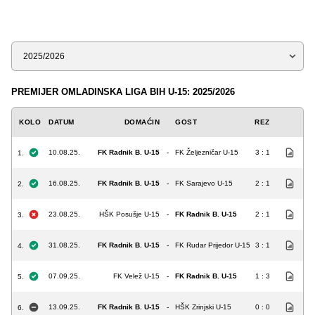
Sezona
PREMIJER OMLADINSKA LIGA BIH U-15: 2025/2026
KOLO
DATUM
DOMAĆIN
GOST
REZ
10.08.25.
FK Radnik B. U-15
-
FK Željezničar U-15
3 : 1
1.
16.08.25.
FK Radnik B. U-15
-
FK Sarajevo U-15
2 : 1
2.
23.08.25.
HŠK Posušje U-15
-
FK Radnik B. U-15
2 : 1
3.
31.08.25.
FK Radnik B. U-15
-
FK Rudar Prijedor U-15
3 : 1
4.
07.09.25.
FK Velež U-15
-
FK Radnik B. U-15
1 : 3
5.
13.09.25.
FK Radnik B. U-15
-
HŠK Zrinjski U-15
0 : 0
6.