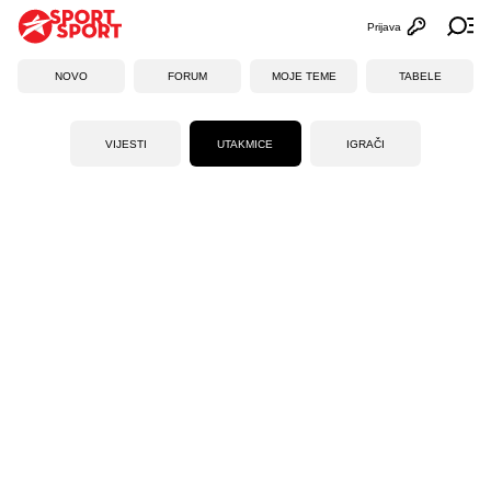
Prijava
Otvori profi
Ot
NOVO
FORUM
MOJE TEME
TABELE
VIJESTI
UTAKMICE
IGRAČI