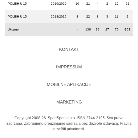
POLBiH U-15
2019/2020
10
21
4
2
15
-51
POLBiH U-15
2018/2019
8
22
8
3
11
-2
Ukupno
-
136
39
27
70
-103
KONTAKT
IMPRESSUM
MOBILNE APLIKACIJE
MARKETING
Copyright 2008-26. SportSport d.o.o. ISSN 2744-2195. Sva prava
zadržana. Zabranjeno preuzimanje sadržaja bez dozvole izdavača.
Pravila
o zaštiti privatnosti.