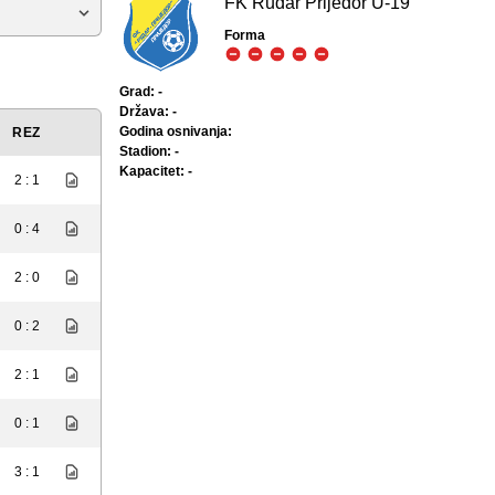
FK Rudar Prijedor U-19
Forma
Grad: -
Država: -
Godina osnivanja:
REZ
Stadion: -
Kapacitet: -
2 : 1
0 : 4
2 : 0
0 : 2
2 : 1
0 : 1
3 : 1