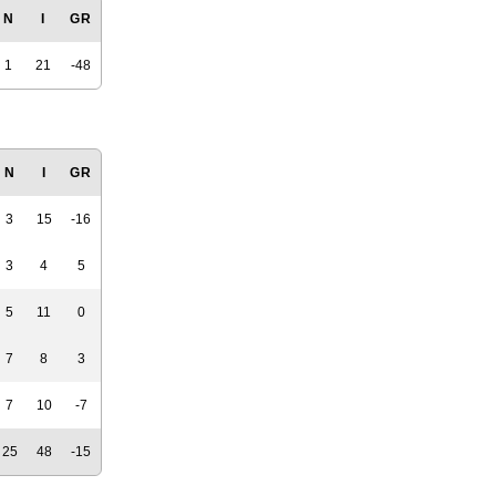
N
I
GR
1
21
-48
N
I
GR
3
15
-16
3
4
5
5
11
0
7
8
3
7
10
-7
25
48
-15