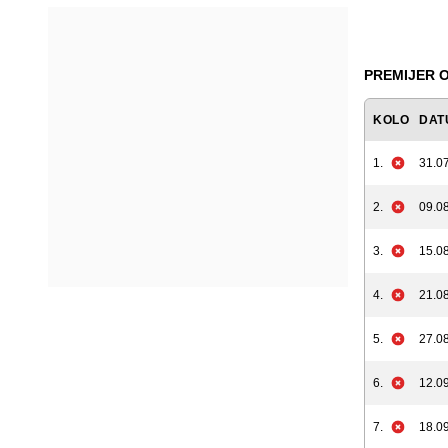
PREMIJER O
KOLO
DAT
1.
31.07
2.
09.08
3.
15.08
4.
21.08
5.
27.08
6.
12.09
7.
18.09