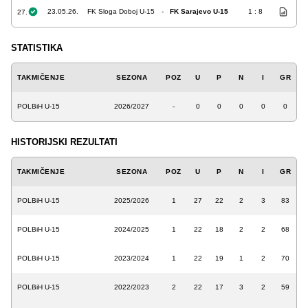
23.05.26.
FK Sloga Doboj U-15
-
FK Sarajevo U-15
1 : 8
27.
STATISTIKA
TAKMIČENJE
SEZONA
POZ
U
P
N
I
GR
POLBiH U-15
2026/2027
-
0
0
0
0
0
HISTORIJSKI REZULTATI
TAKMIČENJE
SEZONA
POZ
U
P
N
I
GR
POLBiH U-15
2025/2026
1
27
22
2
3
83
POLBiH U-15
2024/2025
1
22
18
2
2
68
POLBiH U-15
2023/2024
1
22
19
1
2
70
POLBiH U-15
2022/2023
2
22
17
3
2
59