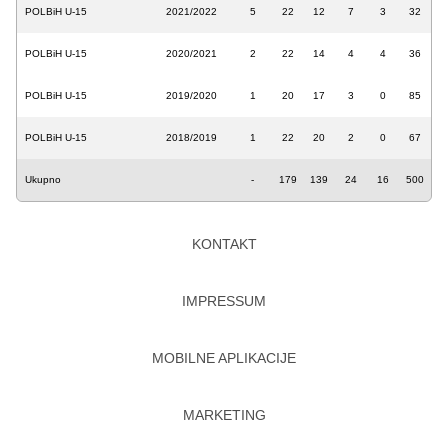
POLBiH U-15
2021/2022
5
22
12
7
3
32
POLBiH U-15
2020/2021
2
22
14
4
4
36
POLBiH U-15
2019/2020
1
20
17
3
0
85
POLBiH U-15
2018/2019
1
22
20
2
0
67
Ukupno
-
179
139
24
16
500
KONTAKT
IMPRESSUM
MOBILNE APLIKACIJE
MARKETING