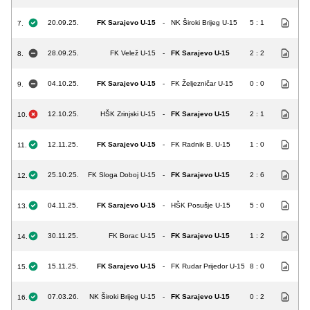
20.09.25.
FK Sarajevo U-15
-
NK Široki Brijeg U-15
5 : 1
7.
28.09.25.
FK Velež U-15
-
FK Sarajevo U-15
2 : 2
8.
04.10.25.
FK Sarajevo U-15
-
FK Željezničar U-15
0 : 0
9.
12.10.25.
HŠK Zrinjski U-15
-
FK Sarajevo U-15
2 : 1
10.
12.11.25.
FK Sarajevo U-15
-
FK Radnik B. U-15
1 : 0
11.
25.10.25.
FK Sloga Doboj U-15
-
FK Sarajevo U-15
2 : 6
12.
04.11.25.
FK Sarajevo U-15
-
HŠK Posušje U-15
5 : 0
13.
30.11.25.
FK Borac U-15
-
FK Sarajevo U-15
1 : 2
14.
15.11.25.
FK Sarajevo U-15
-
FK Rudar Prijedor U-15
8 : 0
15.
07.03.26.
NK Široki Brijeg U-15
-
FK Sarajevo U-15
0 : 2
16.