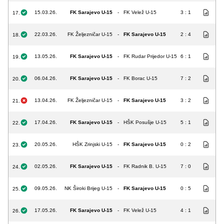
15.03.26.
FK Sarajevo U-15
-
FK Velež U-15
3 : 1
17.
22.03.26.
FK Željezničar U-15
-
FK Sarajevo U-15
2 : 4
18.
13.05.26.
FK Sarajevo U-15
-
FK Rudar Prijedor U-15
6 : 1
19.
06.04.26.
FK Sarajevo U-15
-
FK Borac U-15
7 : 2
20.
13.04.26.
FK Željezničar U-15
-
FK Sarajevo U-15
3 : 2
21.
17.04.26.
FK Sarajevo U-15
-
HŠK Posušje U-15
5 : 1
22.
20.05.26.
HŠK Zrinjski U-15
-
FK Sarajevo U-15
0 : 2
23.
02.05.26.
FK Sarajevo U-15
-
FK Radnik B. U-15
7 : 0
24.
09.05.26.
NK Široki Brijeg U-15
-
FK Sarajevo U-15
0 : 5
25.
17.05.26.
FK Sarajevo U-15
-
FK Velež U-15
4 : 1
26.