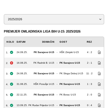
Sezona
PREMIJER OMLADINSKA LIGA BIH U-15: 2025/2026
KOLO
DATUM
DOMAĆIN
GOST
REZ
24.09.25.
FK Sarajevo U-15
-
HŠK Zrinjski U-15
4 : 2
1.
16.08.25.
FK Radnik B. U-15
-
FK Sarajevo U-15
2 : 1
2.
24.08.25.
FK Sarajevo U-15
-
FK Sloga Doboj U-15
11 : 2
3.
31.08.25.
HŠK Posušje U-15
-
FK Sarajevo U-15
1 : 3
4.
22.11.25.
FK Sarajevo U-15
-
FK Borac U-15
2 : 0
5.
13.09.25.
FK Rudar Prijedor U-15
-
FK Sarajevo U-15
0 : 4
6.