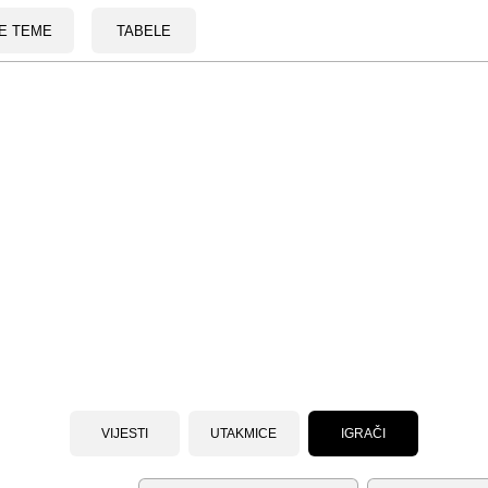
E TEME
TABELE
VIJESTI
UTAKMICE
IGRAČI