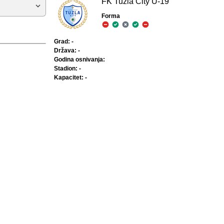
FK Tuzla City U-19
Forma
Grad: -
Država: -
Godina osnivanja:
Stadion: -
Kapacitet: -