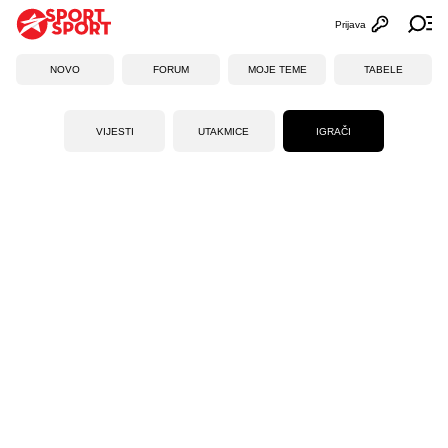
Prijava
Otvori profi
Ot
NOVO
FORUM
MOJE TEME
TABELE
VIJESTI
UTAKMICE
IGRAČI