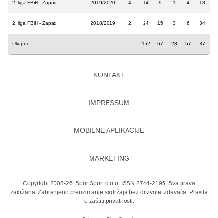
2. liga FBiH - Zapad
2019/2020
4
14
9
1
4
18
2. liga FBiH - Zapad
2018/2019
2
24
15
3
6
34
Ukupno
-
152
67
28
57
37
KONTAKT
IMPRESSUM
MOBILNE APLIKACIJE
MARKETING
Copyright 2008-26. SportSport d.o.o. ISSN 2744-2195. Sva prava
zadržana. Zabranjeno preuzimanje sadržaja bez dozvole izdavača.
Pravila
o zaštiti privatnosti.