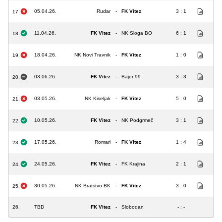
05.04.26.
Rudar
-
FK Vitez
3 : 1
17.
11.04.26.
FK Vitez
-
NK Sloga BO
6 : 1
18.
18.04.26.
NK Novi Travnik
-
FK Vitez
1 : 0
19.
03.06.26.
FK Vitez
-
Bajer 99
3 : 3
20.
03.05.26.
NK Kiseljak
-
FK Vitez
5 : 0
21.
10.05.26.
FK Vitez
-
NK Podgrmeč
3 : 1
22.
17.05.26.
Romari
-
FK Vitez
1 : 4
23.
24.05.26.
FK Vitez
-
FK Krajina
2 : 1
24.
30.05.26.
NK Bratstvo BK
-
FK Vitez
3 : 0
25.
26.
TBD
FK Vitez
-
Slobodan
- : -