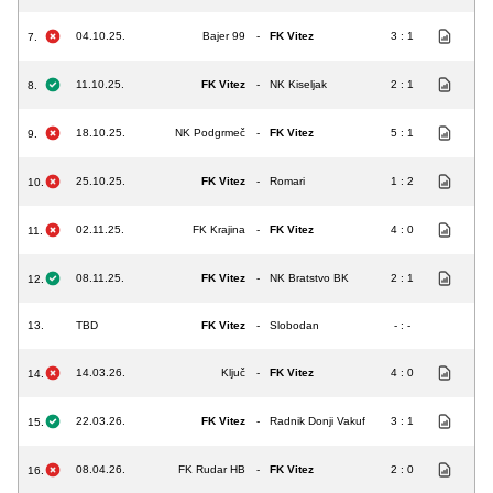
04.10.25.
Bajer 99
-
FK Vitez
3 : 1
7.
11.10.25.
FK Vitez
-
NK Kiseljak
2 : 1
8.
18.10.25.
NK Podgrmeč
-
FK Vitez
5 : 1
9.
25.10.25.
FK Vitez
-
Romari
1 : 2
10.
02.11.25.
FK Krajina
-
FK Vitez
4 : 0
11.
08.11.25.
FK Vitez
-
NK Bratstvo BK
2 : 1
12.
13.
TBD
FK Vitez
-
Slobodan
- : -
14.03.26.
Ključ
-
FK Vitez
4 : 0
14.
22.03.26.
FK Vitez
-
Radnik Donji Vakuf
3 : 1
15.
08.04.26.
FK Rudar HB
-
FK Vitez
2 : 0
16.