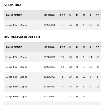
STATISTIKA
TAKMIČENJE
SEZONA
POZ
U
P
N
I
GR
2. liga FBiH - Zapad
2025/2026
8
24
10
1
13
-16
HISTORIJSKI REZULTATI
TAKMIČENJE
SEZONA
POZ
U
P
N
I
GR
2. liga FBiH - Zapad
2024/2025
10
30
11
5
14
-15
2. liga FBiH - Zapad
2023/2024
12
28
8
4
16
-28
2. liga FBiH - Zapad
2022/2023
6
28
10
10
8
6
2. liga FBiH - Zapad
2021/2022
4
28
14
5
9
22
2. liga FBiH - Zapad
2020/2021
-
0
0
0
0
0