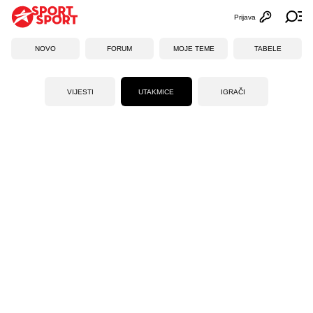
Prijava
Otvori profi
Ot
NOVO
FORUM
MOJE TEME
TABELE
VIJESTI
UTAKMICE
IGRAČI