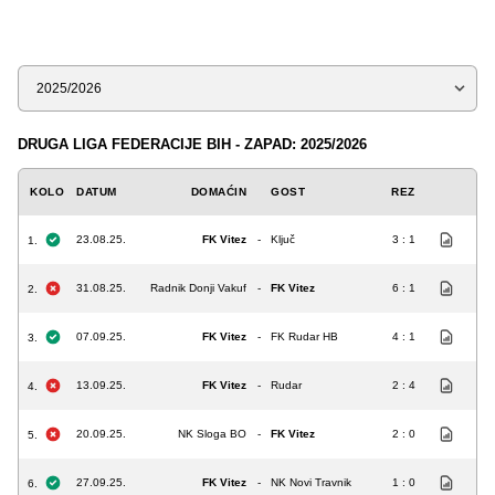
Sezona
DRUGA LIGA FEDERACIJE BIH - ZAPAD: 2025/2026
KOLO
DATUM
DOMAĆIN
GOST
REZ
23.08.25.
FK Vitez
-
Ključ
3 : 1
1.
31.08.25.
Radnik Donji Vakuf
-
FK Vitez
6 : 1
2.
07.09.25.
FK Vitez
-
FK Rudar HB
4 : 1
3.
13.09.25.
FK Vitez
-
Rudar
2 : 4
4.
20.09.25.
NK Sloga BO
-
FK Vitez
2 : 0
5.
27.09.25.
FK Vitez
-
NK Novi Travnik
1 : 0
6.