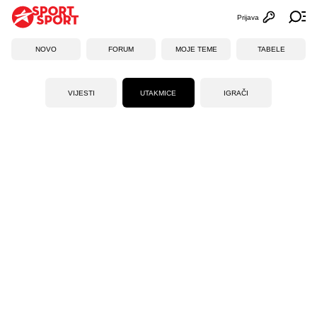
Prijava
Otvori profi
Ot
NOVO
FORUM
MOJE TEME
TABELE
VIJESTI
UTAKMICE
IGRAČI