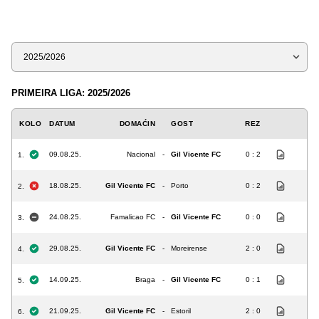
Sezona
PRIMEIRA LIGA: 2025/2026
KOLO
DATUM
DOMAĆIN
GOST
REZ
09.08.25.
Nacional
-
Gil Vicente FC
0 : 2
1.
18.08.25.
Gil Vicente FC
-
Porto
0 : 2
2.
24.08.25.
Famalicao FC
-
Gil Vicente FC
0 : 0
3.
29.08.25.
Gil Vicente FC
-
Moreirense
2 : 0
4.
14.09.25.
Braga
-
Gil Vicente FC
0 : 1
5.
21.09.25.
Gil Vicente FC
-
Estoril
2 : 0
6.