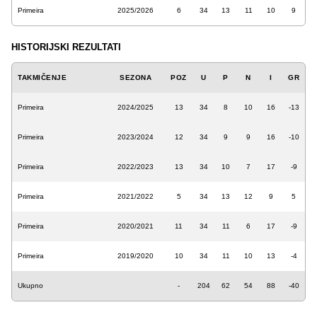
Primeira
2025/2026
6
34
13
11
10
9
HISTORIJSKI REZULTATI
TAKMIČENJE
SEZONA
POZ
U
P
N
I
GR
Primeira
2024/2025
13
34
8
10
16
-13
Primeira
2023/2024
12
34
9
9
16
-10
Primeira
2022/2023
13
34
10
7
17
-9
Primeira
2021/2022
5
34
13
12
9
5
Primeira
2020/2021
11
34
11
6
17
-9
Primeira
2019/2020
10
34
11
10
13
-4
Ukupno
-
204
62
54
88
-40