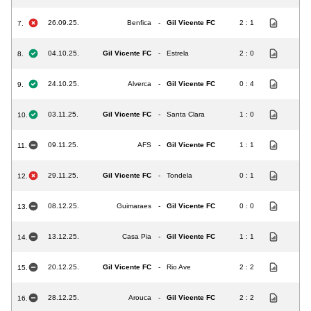
26.09.25.
Benfica
-
Gil Vicente FC
2 : 1
7.
04.10.25.
Gil Vicente FC
-
Estrela
2 : 0
8.
24.10.25.
Alverca
-
Gil Vicente FC
0 : 4
9.
03.11.25.
Gil Vicente FC
-
Santa Clara
1 : 0
10.
09.11.25.
AFS
-
Gil Vicente FC
1 : 1
11.
29.11.25.
Gil Vicente FC
-
Tondela
0 : 1
12.
08.12.25.
Guimaraes
-
Gil Vicente FC
0 : 0
13.
13.12.25.
Casa Pia
-
Gil Vicente FC
1 : 1
14.
20.12.25.
Gil Vicente FC
-
Rio Ave
2 : 2
15.
28.12.25.
Arouca
-
Gil Vicente FC
2 : 2
16.