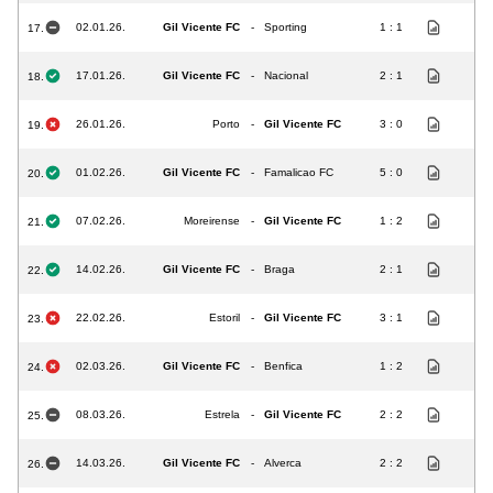
02.01.26.
Gil Vicente FC
-
Sporting
1 : 1
17.
17.01.26.
Gil Vicente FC
-
Nacional
2 : 1
18.
26.01.26.
Porto
-
Gil Vicente FC
3 : 0
19.
01.02.26.
Gil Vicente FC
-
Famalicao FC
5 : 0
20.
07.02.26.
Moreirense
-
Gil Vicente FC
1 : 2
21.
14.02.26.
Gil Vicente FC
-
Braga
2 : 1
22.
22.02.26.
Estoril
-
Gil Vicente FC
3 : 1
23.
02.03.26.
Gil Vicente FC
-
Benfica
1 : 2
24.
08.03.26.
Estrela
-
Gil Vicente FC
2 : 2
25.
14.03.26.
Gil Vicente FC
-
Alverca
2 : 2
26.