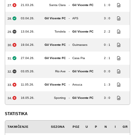
21.03.26.
Santa Clara
-
Gil Vicente FC
1 : 0
27.
03.04.26.
Gil Vicente FC
-
AFS
3 : 0
28.
13.04.26.
Tondela
-
Gil Vicente FC
2 : 2
29.
19.04.26.
Gil Vicente FC
-
Guimaraes
0 : 1
30.
27.04.26.
Gil Vicente FC
-
Casa Pia
2 : 1
31.
03.05.26.
Rio Ave
-
Gil Vicente FC
0 : 0
32.
11.05.26.
Gil Vicente FC
-
Arouca
1 : 3
33.
16.05.26.
Sporting
-
Gil Vicente FC
3 : 0
34.
STATISTIKA
TAKMIČENJE
SEZONA
POZ
U
P
N
I
GR