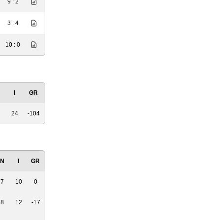
9 : 2
3 : 4
10 : 0
N
I
GR
24
-104
N
I
GR
7
10
0
8
12
-17