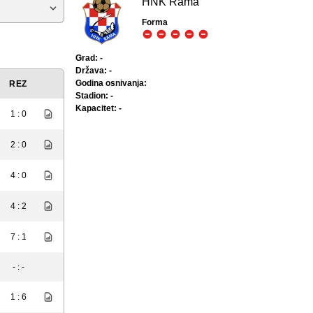
HNK Rama
Forma
Grad: -
Država: -
Godina osnivanja:
REZ
Stadion: -
Kapacitet: -
1 : 0
2 : 0
4 : 0
4 : 2
7 : 1
- : -
1 : 6