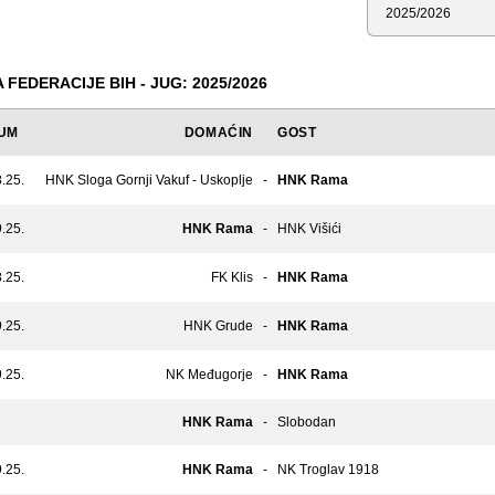
Sezona
 FEDERACIJE BIH - JUG: 2025/2026
UM
DOMAĆIN
GOST
.25.
HNK Sloga Gornji Vakuf - Uskoplje
-
HNK Rama
.25.
HNK Rama
-
HNK Višići
.25.
FK Klis
-
HNK Rama
.25.
HNK Grude
-
HNK Rama
.25.
NK Međugorje
-
HNK Rama
HNK Rama
-
Slobodan
.25.
HNK Rama
-
NK Troglav 1918