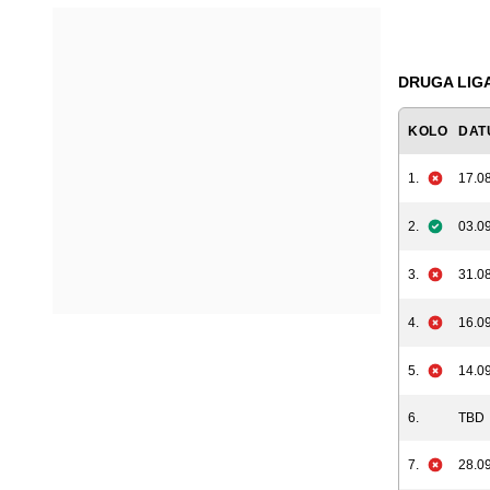
DRUGA LIGA
KOLO
DAT
1.
17.08
2.
03.09
3.
31.08
4.
16.09
5.
14.09
6.
TBD
7.
28.09