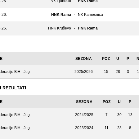
.26.
NK Ljubuški
-
HNK Rama
.26.
HNK Rama
-
NK Kamešnica
.26.
HNK Kruševo
-
HNK Rama
JE
SEZONA
POZ
U
P
deracije BiH - Jug
2025/2026
15
28
3
1
I REZULTATI
JE
SEZONA
POZ
U
P
deracije BiH - Jug
2024/2025
7
30
13
deracije BiH - Jug
2023/2024
11
28
8