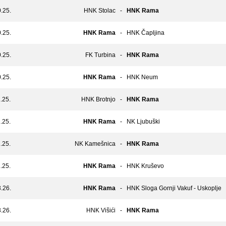
.25.
HNK Stolac
-
HNK Rama
.25.
HNK Rama
-
HNK Čapljina
.25.
FK Turbina
-
HNK Rama
.25.
HNK Rama
-
HNK Neum
.25.
HNK Brotnjo
-
HNK Rama
.25.
HNK Rama
-
NK Ljubuški
.25.
NK Kamešnica
-
HNK Rama
.25.
HNK Rama
-
HNK Kruševo
.26.
HNK Rama
-
HNK Sloga Gornji Vakuf - Uskoplje
.26.
HNK Višići
-
HNK Rama