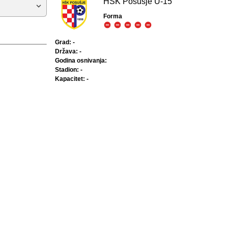
HŠK Posušje U-15
Forma
Grad: -
Država: -
Godina osnivanja:
Stadion: -
Kapacitet: -