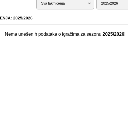
Tip
Sezona
ENJA: 2025/2026
Nema unešenih podataka o igračima za sezonu
2025/2026
!