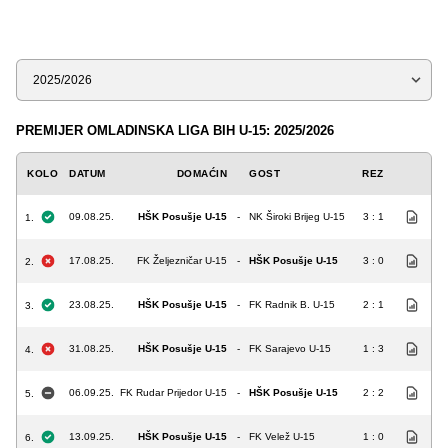
Sezona
PREMIJER OMLADINSKA LIGA BIH U-15: 2025/2026
KOLO
DATUM
DOMAĆIN
GOST
REZ
09.08.25.
HŠK Posušje U-15
-
NK Široki Brijeg U-15
3 : 1
1.
17.08.25.
FK Željezničar U-15
-
HŠK Posušje U-15
3 : 0
2.
23.08.25.
HŠK Posušje U-15
-
FK Radnik B. U-15
2 : 1
3.
31.08.25.
HŠK Posušje U-15
-
FK Sarajevo U-15
1 : 3
4.
06.09.25.
FK Rudar Prijedor U-15
-
HŠK Posušje U-15
2 : 2
5.
13.09.25.
HŠK Posušje U-15
-
FK Velež U-15
1 : 0
6.