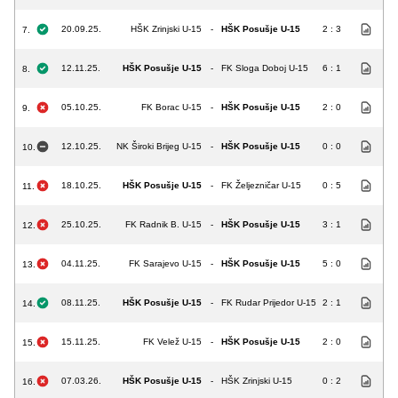
20.09.25.
HŠK Zrinjski U-15
-
HŠK Posušje U-15
2 : 3
7.
12.11.25.
HŠK Posušje U-15
-
FK Sloga Doboj U-15
6 : 1
8.
05.10.25.
FK Borac U-15
-
HŠK Posušje U-15
2 : 0
9.
12.10.25.
NK Široki Brijeg U-15
-
HŠK Posušje U-15
0 : 0
10.
18.10.25.
HŠK Posušje U-15
-
FK Željezničar U-15
0 : 5
11.
25.10.25.
FK Radnik B. U-15
-
HŠK Posušje U-15
3 : 1
12.
04.11.25.
FK Sarajevo U-15
-
HŠK Posušje U-15
5 : 0
13.
08.11.25.
HŠK Posušje U-15
-
FK Rudar Prijedor U-15
2 : 1
14.
15.11.25.
FK Velež U-15
-
HŠK Posušje U-15
2 : 0
15.
07.03.26.
HŠK Posušje U-15
-
HŠK Zrinjski U-15
0 : 2
16.