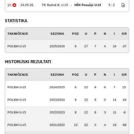
24.05.26.
FK Radnik B. U-15
-
HŠK Posušje U-15
5 : 2
27.
STATISTIKA
TAKMIČENJE
SEZONA
POZ
U
P
N
I
GR
POLBiH U-15
2025/2026
8
27
7
4
16
-37
HISTORIJSKI REZULTATI
TAKMIČENJE
SEZONA
POZ
U
P
N
I
GR
POLBiH U-15
2024/2025
6
22
9
6
7
15
POLBiH U-15
2023/2024
9
22
8
0
14
-24
POLBiH U-15
2022/2023
8
22
8
3
11
-9
POLBiH U-15
2021/2022
12
22
0
4
18
-66