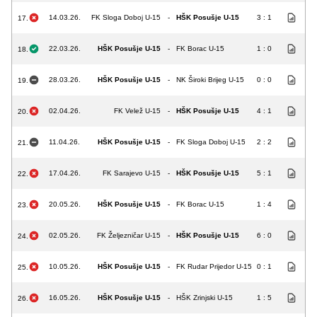
14.03.26.
FK Sloga Doboj U-15
-
HŠK Posušje U-15
3 : 1
17.
22.03.26.
HŠK Posušje U-15
-
FK Borac U-15
1 : 0
18.
28.03.26.
HŠK Posušje U-15
-
NK Široki Brijeg U-15
0 : 0
19.
02.04.26.
FK Velež U-15
-
HŠK Posušje U-15
4 : 1
20.
11.04.26.
HŠK Posušje U-15
-
FK Sloga Doboj U-15
2 : 2
21.
17.04.26.
FK Sarajevo U-15
-
HŠK Posušje U-15
5 : 1
22.
20.05.26.
HŠK Posušje U-15
-
FK Borac U-15
1 : 4
23.
02.05.26.
FK Željezničar U-15
-
HŠK Posušje U-15
6 : 0
24.
10.05.26.
HŠK Posušje U-15
-
FK Rudar Prijedor U-15
0 : 1
25.
16.05.26.
HŠK Posušje U-15
-
HŠK Zrinjski U-15
1 : 5
26.