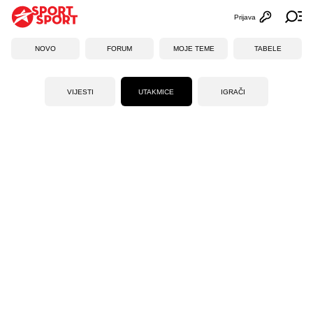
Prijava
Otvori profi
Ot
NOVO
FORUM
MOJE TEME
TABELE
VIJESTI
UTAKMICE
IGRAČI