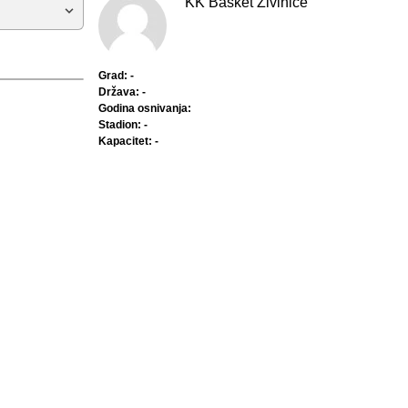
KK Basket Živinice
Grad: -
Država: -
Godina osnivanja:
Stadion: -
Kapacitet: -