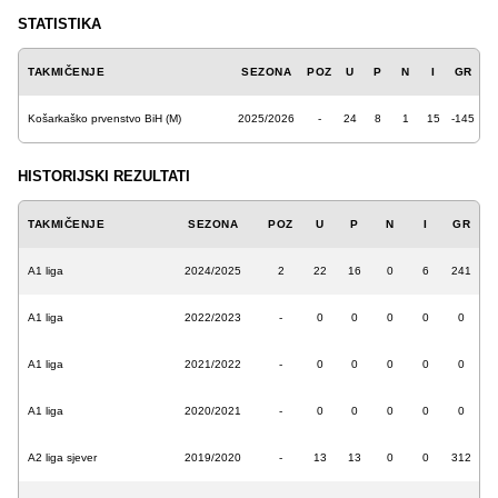
STATISTIKA
TAKMIČENJE
SEZONA
POZ
U
P
N
I
GR
Košarkaško prvenstvo BiH (M)
2025/2026
-
24
8
1
15
-145
HISTORIJSKI REZULTATI
TAKMIČENJE
SEZONA
POZ
U
P
N
I
GR
A1 liga
2024/2025
2
22
16
0
6
241
A1 liga
2022/2023
-
0
0
0
0
0
A1 liga
2021/2022
-
0
0
0
0
0
A1 liga
2020/2021
-
0
0
0
0
0
A2 liga sjever
2019/2020
-
13
13
0
0
312