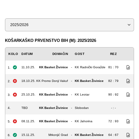
Sezona
KOŠARKAŠKO PRVENSTVO BIH (M): 2025/2026
KOLO
DATUM
DOMAĆIN
GOST
REZ
11.10.25.
KK Basket Živinice
-
KK Radnički Goražde
81 : 70
1.
18.10.25.
KK Promo Donji Vakuf
-
KK Basket Živinice
82 : 79
2.
25.10.25.
KK Basket Živinice
-
KK Leotar
90 : 92
3.
4.
TBD
KK Basket Živinice
-
Slobodan
- : -
08.11.25.
KK Basket Živinice
-
KK Jahorina
72 : 93
5.
15.11.25.
Mrkonjić Grad
-
KK Basket Živinice
64 : 67
6.