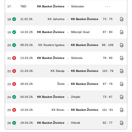
17.
TBD
KK Basket Živinice
-
Slobodan
- : -
11.02.26.
KK Jahorina
-
KK Basket Živinice
73 : 75
18.
14.02.26.
KK Basket Živinice
-
Mrkonjić Grad
87 : 80
19.
08.03.26.
KK Student Igokea
-
KK Basket Živinice
98 : 108
20.
13.03.26.
KK Basket Živinice
-
Sloboda
78 : 80
21.
21.03.26.
KK Slavija
-
KK Basket Živinice
110 : 79
22.
28.03.26.
Široki
-
KK Basket Živinice
87 : 79
23.
04.04.26.
KK Basket Živinice
-
Zrinjski
73 : 67
24.
10.04.26.
KK Borac
-
KK Basket Živinice
111 : 81
25.
18.04.26.
KK Basket Živinice
-
Orlovik
82 : 77
26.