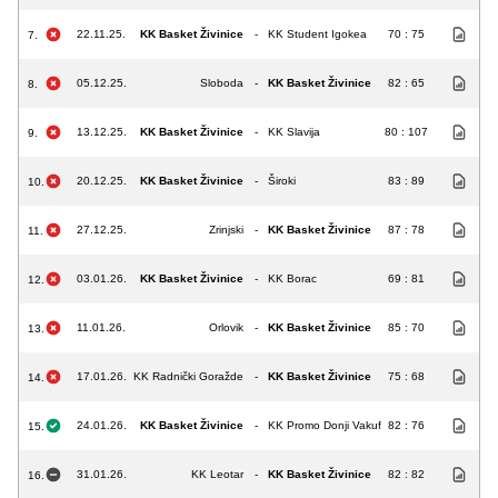
22.11.25.
KK Basket Živinice
-
KK Student Igokea
70 : 75
7.
05.12.25.
Sloboda
-
KK Basket Živinice
82 : 65
8.
13.12.25.
KK Basket Živinice
-
KK Slavija
80 : 107
9.
20.12.25.
KK Basket Živinice
-
Široki
83 : 89
10.
27.12.25.
Zrinjski
-
KK Basket Živinice
87 : 78
11.
03.01.26.
KK Basket Živinice
-
KK Borac
69 : 81
12.
11.01.26.
Orlovik
-
KK Basket Živinice
85 : 70
13.
17.01.26.
KK Radnički Goražde
-
KK Basket Živinice
75 : 68
14.
24.01.26.
KK Basket Živinice
-
KK Promo Donji Vakuf
82 : 76
15.
31.01.26.
KK Leotar
-
KK Basket Živinice
82 : 82
16.