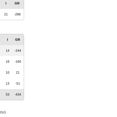
I
GR
21
-288
N
I
GR
14
-244
16
-160
10
21
13
-51
53
-434
ING