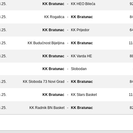
.25.
KK Bratunac
-
KK HEO Bileća
92
.25.
KK Rogatica
-
KK Bratunac
84
.25.
KK Bratunac
-
KK Prijedor
64
.25.
KK Budućnost Bijeljina
-
KK Bratunac
11
.25.
KK Bratunac
-
KK Varda HE
88
KK Bratunac
-
Slobodan
.25.
KK Sloboda 73 Novi Grad
-
KK Bratunac
84
.25.
KK Bratunac
-
KK Stars Basket
11
.25.
KK Radnik BN Basket
-
KK Bratunac
82