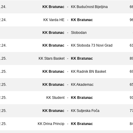
.24.
KK Bratunac
-
KK Budućnost Bijeljina
66
.24.
KK Varda HE
-
KK Bratunac
96
KK Bratunac
-
Slobodan
.24.
KK Bratunac
-
KK Sloboda 73 Novi Grad
61
.25.
KK Stars Basket
-
KK Bratunac
89
.25.
KK Bratunac
-
KK Radnik BN Basket
69
.25.
KK Bratunac
-
KK Akademac
65
.25.
KK Student
-
KK Bratunac
91
.25.
KK Bratunac
-
KK Sutjeska Foča
77
.25.
KK Drina Princip
-
KK Bratunac
84