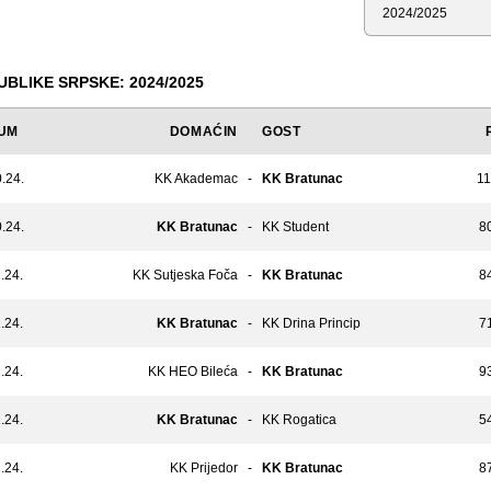
Sezona
PUBLIKE SRPSKE: 2024/2025
UM
DOMAĆIN
GOST
.24.
KK Akademac
-
KK Bratunac
11
.24.
KK Bratunac
-
KK Student
80
.24.
KK Sutjeska Foča
-
KK Bratunac
84
.24.
KK Bratunac
-
KK Drina Princip
71
.24.
KK HEO Bileća
-
KK Bratunac
93
.24.
KK Bratunac
-
KK Rogatica
54
.24.
KK Prijedor
-
KK Bratunac
87