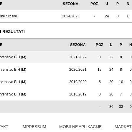
JE
SEZONA
POZ
U
P
N
like Srpske
2024/2025
-
24
3
0
I REZULTATI
JE
SEZONA
POZ
U
P
rvenstvo BiH (M)
2021/2022
8
22
8
0
rvenstvo BiH (M)
2020/2021
12
24
8
0
rvenstvo BiH (M)
2019/2020
5
20
10
0
rvenstvo BiH (M)
2018/2019
8
20
7
0
-
86
33
0
TAKT
IMPRESSUM
MOBILNE APLIKACIJE
MARKET