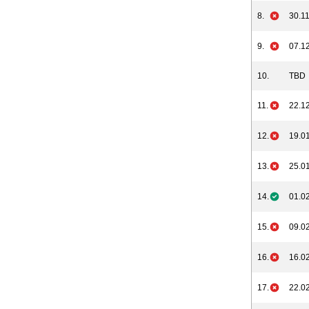
8.
30.11
9.
07.12
10.
TBD
11.
22.12
12.
19.01
13.
25.01
14.
01.02
15.
09.02
16.
16.02
17.
22.02