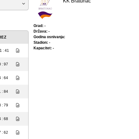
KK Bratunac
Grad: -
Država: -
Godina osnivanja:
REZ
Stadion: -
Kapacitet: -
1 : 41
 : 97
 : 64
 : 84
 : 79
 : 68
 : 62