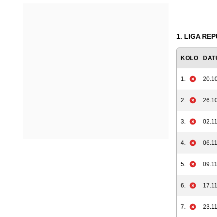
1. LIGA RE
KOLO
DAT
1.
20.10
2.
26.10
3.
02.11
4.
06.11
5.
09.11
6.
17.11
7.
23.11