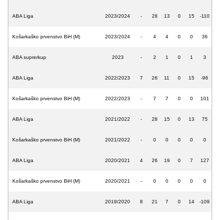
ABA Liga
2023/2024
-
28
13
0
15
-110
Košarkaško prvenstvo BiH (M)
2023/2024
-
4
4
0
0
36
ABA suprerkup
2023
-
2
1
0
1
3
ABA Liga
2022/2023
7
26
11
0
15
-96
Košarkaško prvenstvo BiH (M)
2022/2023
-
7
7
0
0
101
ABA Liga
2021/2022
-
28
15
0
13
75
Košarkaško prvenstvo BiH (M)
2021/2022
-
0
0
0
0
0
ABA Liga
2020/2021
4
26
19
0
7
127
Košarkaško prvenstvo BiH (M)
2020/2021
-
0
0
0
0
0
ABA Liga
2019/2020
8
21
7
0
14
-109