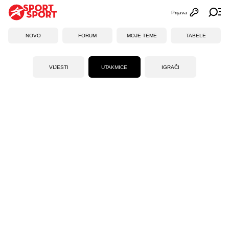
Prijava
Otvori profi
Ot
NOVO
FORUM
MOJE TEME
TABELE
VIJESTI
UTAKMICE
IGRAČI