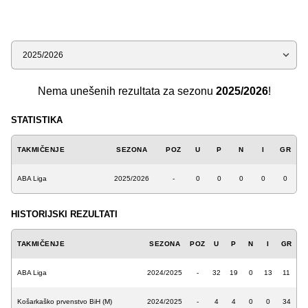
Sezona
Nema unešenih rezultata za sezonu
2025/2026
!
STATISTIKA
TAKMIČENJE
SEZONA
POZ
U
P
N
I
GR
ABA Liga
2025/2026
-
0
0
0
0
0
HISTORIJSKI REZULTATI
TAKMIČENJE
SEZONA
POZ
U
P
N
I
GR
ABA Liga
2024/2025
-
32
19
0
13
11
Košarkaško prvenstvo BiH (M)
2024/2025
-
4
4
0
0
34