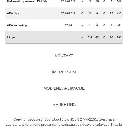
Košarkaško prvenstvo BiH (M)
2019/2020
-
20
18
0
2
340
ABA Liga
2018/2019
8
20
8
0
12
-48
ABA suprerkup
2018
-
1
0
0
1
-4
Ukupno
-
219
42
0
16
462
KONTAKT
IMPRESSUM
MOBILNE APLIKACIJE
MARKETING
Copyright 2008-26. SportSport d.o.o. ISSN 2744-2195. Sva prava
zadržana. Zabranjeno preuzimanje sadržaja bez dozvole izdavača.
Pravila