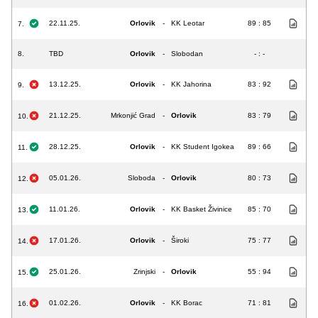
22.11.25.
Orlovik
-
KK Leotar
89 : 85
7.
8.
TBD
Orlovik
-
Slobodan
- : -
13.12.25.
Orlovik
-
KK Jahorina
83 : 92
9.
21.12.25.
Mrkonjić Grad
-
Orlovik
83 : 79
10.
28.12.25.
Orlovik
-
KK Student Igokea
89 : 66
11.
05.01.26.
Sloboda
-
Orlovik
80 : 73
12.
11.01.26.
Orlovik
-
KK Basket Živinice
85 : 70
13.
17.01.26.
Orlovik
-
Široki
75 : 77
14.
25.01.26.
Zrinjski
-
Orlovik
55 : 94
15.
01.02.26.
Orlovik
-
KK Borac
71 : 81
16.