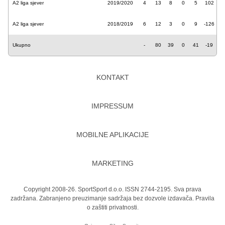
A2 liga sjever
2019/2020
4
13
8
0
5
102
A2 liga sjever
2018/2019
6
12
3
0
9
-126
Ukupno
-
80
39
0
41
-19
KONTAKT
IMPRESSUM
MOBILNE APLIKACIJE
MARKETING
Copyright 2008-26. SportSport d.o.o. ISSN 2744-2195. Sva prava
zadržana. Zabranjeno preuzimanje sadržaja bez dozvole izdavača.
Pravila
o zaštiti privatnosti.