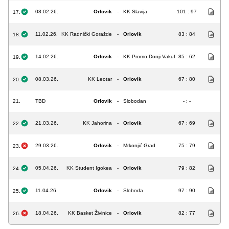
08.02.26.
Orlovik
-
KK Slavija
101 : 97
17.
11.02.26.
KK Radnički Goražde
-
Orlovik
83 : 84
18.
14.02.26.
Orlovik
-
KK Promo Donji Vakuf
85 : 62
19.
08.03.26.
KK Leotar
-
Orlovik
67 : 80
20.
21.
TBD
Orlovik
-
Slobodan
- : -
21.03.26.
KK Jahorina
-
Orlovik
67 : 69
22.
29.03.26.
Orlovik
-
Mrkonjić Grad
75 : 79
23.
05.04.26.
KK Student Igokea
-
Orlovik
79 : 82
24.
11.04.26.
Orlovik
-
Sloboda
97 : 90
25.
18.04.26.
KK Basket Živinice
-
Orlovik
82 : 77
26.