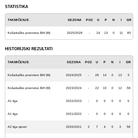
STATISTIKA
TAKMIČENJE
SEZONA
POZ
U
P
N
I
GR
Košarkaško prvenstvo BiH (M)
2025/2026
-
24
13
0
11
85
HISTORIJSKI REZULTATI
TAKMIČENJE
SEZONA
POZ
U
P
N
I
GR
Košarkaško prvenstvo BiH (M)
2024/2025
-
26
14
0
12
3
Košarkaško prvenstvo BiH (M)
2023/2024
-
22
10
0
12
-56
A1 liga
2022/2023
-
0
0
0
0
0
A1 liga
2021/2022
-
0
0
0
0
0
A2 liga sjever
2020/2021
2
7
4
0
3
58