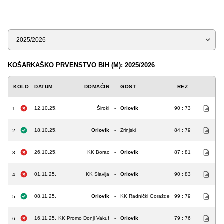
Sezona
KOŠARKAŠKO PRVENSTVO BIH (M): 2025/2026
KOLO
DATUM
DOMAĆIN
GOST
REZ
12.10.25.
Široki
-
Orlovik
90 : 73
1.
18.10.25.
Orlovik
-
Zrinjski
84 : 79
2.
26.10.25.
KK Borac
-
Orlovik
87 : 81
3.
01.11.25.
KK Slavija
-
Orlovik
90 : 83
4.
08.11.25.
Orlovik
-
KK Radnički Goražde
99 : 79
5.
16.11.25.
KK Promo Donji Vakuf
-
Orlovik
79 : 76
6.