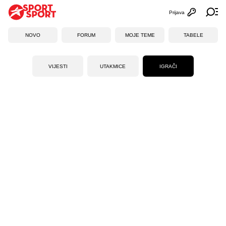
Prijava
Otvori profi
Ot
NOVO
FORUM
MOJE TEME
TABELE
VIJESTI
UTAKMICE
IGRAČI