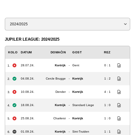
Sezona
JUPILER LEAGUE: 2024/2025
KOLO
DATUM
DOMAĆIN
GOST
REZ
28.07.24.
Kortrijk
-
Gent
0 : 1
1.
04.08.24.
Cercle Brugge
-
Kortrijk
1 : 2
2.
10.08.24.
Dender
-
Kortrijk
4 : 1
3.
18.08.24.
Kortrijk
-
Standard Liege
1 : 0
4.
25.08.24.
Charleroi
-
Kortrijk
1 : 0
5.
01.09.24.
Kortrijk
-
Sint-Truiden
1 : 1
6.