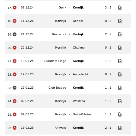
07.12.24.
Genk
-
Kortrijk
3 : 2
17.
14.12.24.
Kortrijk
-
Dender
0 : 3
18.
21.12.24.
Beerschot
-
Kortrijk
2 : 2
19.
26.12.24.
Kortrijk
-
Charleroi
0 : 1
20.
10.01.25.
Standard Liege
-
Kortrijk
1 : 0
21.
19.01.25.
Kortrijk
-
Anderlecht
0 : 2
22.
25.01.25.
Club Brugge
-
Kortrijk
1 : 1
23.
02.02.25.
Kortrijk
-
Westerlo
1 : 2
24.
09.02.25.
Kortrijk
-
Saint-Gilloise
1 : 2
25.
15.02.25.
Antwerp
-
Kortrijk
2 : 1
26.