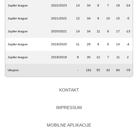
Jupiler league
2022/2023
14
34
8
7
19
-24
Jupiler league
2021/2022
12
34
9
10
15
-5
Jupiler league
2020/2021
14
34
11
6
17
-13
Jupiler league
2019/2020
11
29
9
6
14
-4
Jupiler league
2018/2019
8
30
12
7
11
2
Ukupno
-
191
55
42
94
-79
KONTAKT
IMPRESSUM
MOBILNE APLIKACIJE