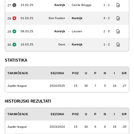
23.02.25.
Kortrijk
-
Cercle Brugge
1 : 1
27.
01.03.25.
Sint-Truiden
-
Kortrijk
4 : 2
28.
08.03.25.
Kortrijk
-
Leuven
2 : 0
29.
16.03.25.
Gent
-
Kortrijk
1 : 2
30.
STATISTIKA
TAKMIČENJE
SEZONA
POZ
U
P
N
I
GR
Jupiler league
2024/2025
15
30
7
5
18
-27
HISTORIJSKI REZULTATI
TAKMIČENJE
SEZONA
POZ
U
P
N
I
GR
Jupiler league
2023/2024
15
30
6
6
18
-35