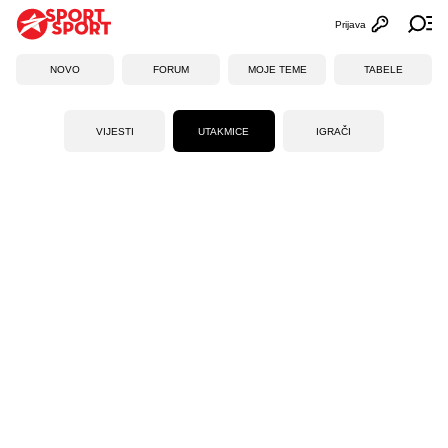
Prijava
Otvori profi
Ot
NOVO
FORUM
MOJE TEME
TABELE
VIJESTI
UTAKMICE
IGRAČI