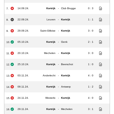
14.09.24.
Kortrijk
-
Club Brugge
0 : 3
7.
22.09.24.
Leuven
-
Kortrijk
1 : 1
8.
29.09.24.
Saint-Gilloise
-
Kortrijk
3 : 0
9.
05.10.24.
Kortrijk
-
Genk
2 : 1
10.
20.10.24.
Mechelen
-
Kortrijk
3 : 0
11.
25.10.24.
Kortrijk
-
Beerschot
1 : 0
12.
03.11.24.
Anderlecht
-
Kortrijk
4 : 0
13.
09.11.24.
Kortrijk
-
Antwerp
1 : 2
14.
24.11.24.
Westerlo
-
Kortrijk
4 : 0
15.
29.11.24.
Kortrijk
-
Mechelen
3 : 1
16.