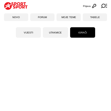
Prijava
Otvori profi
Ot
NOVO
FORUM
MOJE TEME
TABELE
VIJESTI
UTAKMICE
IGRAČI