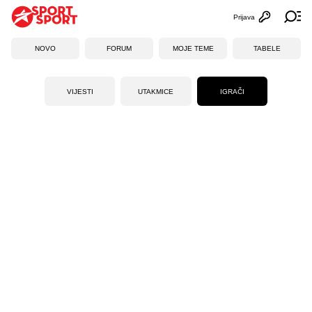
Prijava
Otvori profi
Ot
NOVO
FORUM
MOJE TEME
TABELE
VIJESTI
UTAKMICE
IGRAČI