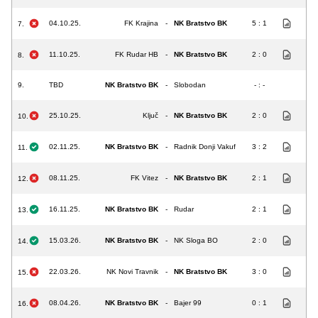
04.10.25.
FK Krajina
-
NK Bratstvo BK
5 : 1
7.
11.10.25.
FK Rudar HB
-
NK Bratstvo BK
2 : 0
8.
9.
TBD
NK Bratstvo BK
-
Slobodan
- : -
25.10.25.
Ključ
-
NK Bratstvo BK
2 : 0
10.
02.11.25.
NK Bratstvo BK
-
Radnik Donji Vakuf
3 : 2
11.
08.11.25.
FK Vitez
-
NK Bratstvo BK
2 : 1
12.
16.11.25.
NK Bratstvo BK
-
Rudar
2 : 1
13.
15.03.26.
NK Bratstvo BK
-
NK Sloga BO
2 : 0
14.
22.03.26.
NK Novi Travnik
-
NK Bratstvo BK
3 : 0
15.
08.04.26.
NK Bratstvo BK
-
Bajer 99
0 : 1
16.