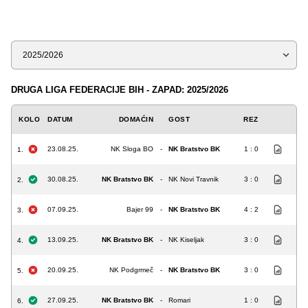
Sezona
DRUGA LIGA FEDERACIJE BIH - ZAPAD: 2025/2026
KOLO
DATUM
DOMAĆIN
GOST
REZ
23.08.25.
NK Sloga BO
-
NK Bratstvo BK
1 : 0
1.
30.08.25.
NK Bratstvo BK
-
NK Novi Travnik
3 : 0
2.
07.09.25.
Bajer 99
-
NK Bratstvo BK
4 : 2
3.
13.09.25.
NK Bratstvo BK
-
NK Kiseljak
3 : 0
4.
20.09.25.
NK Podgrmeč
-
NK Bratstvo BK
3 : 0
5.
27.09.25.
NK Bratstvo BK
-
Romari
1 : 0
6.