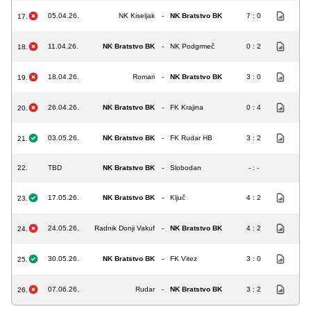
05.04.26.
NK Kiseljak
-
NK Bratstvo BK
7 : 0
17.
11.04.26.
NK Bratstvo BK
-
NK Podgrmeč
0 : 2
18.
18.04.26.
Romari
-
NK Bratstvo BK
3 : 0
19.
26.04.26.
NK Bratstvo BK
-
FK Krajina
0 : 4
20.
03.05.26.
NK Bratstvo BK
-
FK Rudar HB
3 : 2
21.
22.
TBD
NK Bratstvo BK
-
Slobodan
- : -
17.05.26.
NK Bratstvo BK
-
Ključ
4 : 2
23.
24.05.26.
Radnik Donji Vakuf
-
NK Bratstvo BK
4 : 2
24.
30.05.26.
NK Bratstvo BK
-
FK Vitez
3 : 0
25.
07.06.26.
Rudar
-
NK Bratstvo BK
3 : 2
26.