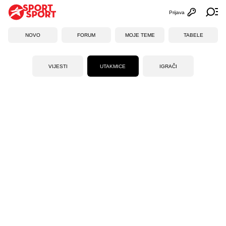
Prijava
Otvori profi
Ot
NOVO
FORUM
MOJE TEME
TABELE
VIJESTI
UTAKMICE
IGRAČI