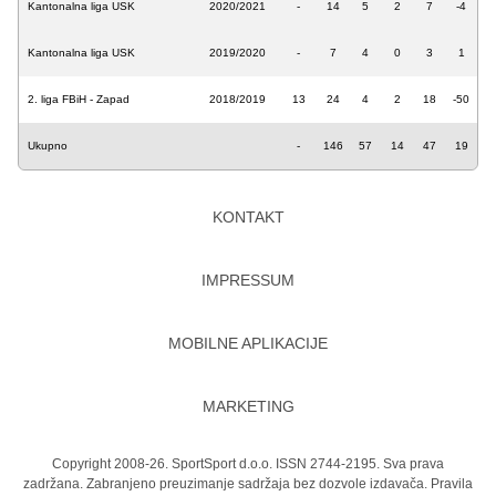
Kantonalna liga USK
2020/2021
-
14
5
2
7
-4
Kantonalna liga USK
2019/2020
-
7
4
0
3
1
2. liga FBiH - Zapad
2018/2019
13
24
4
2
18
-50
Ukupno
-
146
57
14
47
19
KONTAKT
IMPRESSUM
MOBILNE APLIKACIJE
MARKETING
Copyright 2008-26. SportSport d.o.o. ISSN 2744-2195. Sva prava
zadržana. Zabranjeno preuzimanje sadržaja bez dozvole izdavača.
Pravila