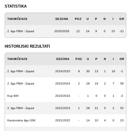
STATISTIKA
TAKMIČENJE
SEZONA
POZ
U
P
N
I
GR
2. liga FBiH - Zapad
2025/2026
12
24
9
0
15
-21
HISTORIJSKI REZULTATI
TAKMIČENJE
SEZONA
POZ
U
P
N
I
GR
2. liga FBiH - Zapad
2024/2025
9
30
13
1
16
-1
2. liga FBiH - Zapad
2023/2024
2
28
19
2
7
59
Kup BiH
2023/2024
-
1
0
0
1
-2
2. liga FBiH - Zapad
2022/2023
1
28
21
5
2
52
Kantonalna liga USK
2021/2022
-
14
10
4
0
23