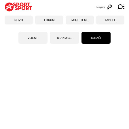
Prijava
Otvori profi
Ot
NOVO
FORUM
MOJE TEME
TABELE
VIJESTI
UTAKMICE
IGRAČI