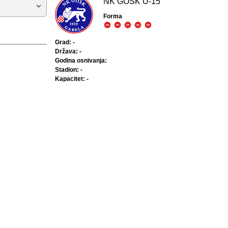
NK GOŠK U-15
Forma
Grad: -
Država: -
Godina osnivanja:
Stadion: -
Kapacitet: -