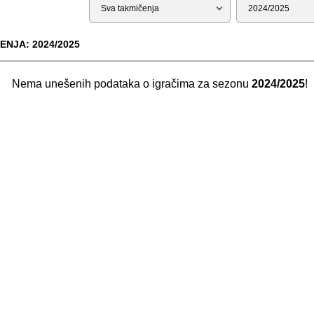
Tip
Sezona
ENJA: 2024/2025
Nema unešenih podataka o igračima za sezonu
2024/2025
!