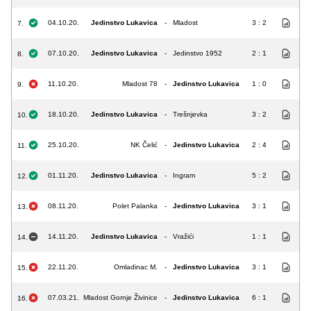
04.10.20.
Jedinstvo Lukavica
-
Mladost
3 : 2
7.
07.10.20.
Jedinstvo Lukavica
-
Jedinstvo 1952
2 : 1
8.
11.10.20.
Mladost 78
-
Jedinstvo Lukavica
1 : 0
9.
18.10.20.
Jedinstvo Lukavica
-
Trešnjevka
3 : 2
10.
25.10.20.
NK Čelić
-
Jedinstvo Lukavica
2 : 4
11.
01.11.20.
Jedinstvo Lukavica
-
Ingram
5 : 2
12.
08.11.20.
Polet Palanka
-
Jedinstvo Lukavica
3 : 1
13.
14.11.20.
Jedinstvo Lukavica
-
Vražići
1 : 1
14.
22.11.20.
Omladinac M.
-
Jedinstvo Lukavica
3 : 1
15.
07.03.21.
Mladost Gornje Živinice
-
Jedinstvo Lukavica
6 : 1
16.