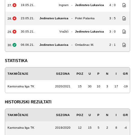
19.05.21.
Ingram
-
Jedinstvo Lukavica
4 : 0
27.
23.05.21.
Jedinstvo Lukavica
-
Polet Palanka
3 : 5
28.
30.05.21.
Vražići
-
Jedinstvo Lukavica
3 : 0
29.
06.06.21.
Jedinstvo Lukavica
-
Omladinac M.
2 : 1
30.
STATISTIKA
TAKMIČENJE
SEZONA
POZ
U
P
N
I
GR
Kantonalna liga TK
2020/2021
15
30
10
3
17
-19
HISTORIJSKI REZULTATI
TAKMIČENJE
SEZONA
POZ
U
P
N
I
GR
Kantonalna liga TK
2019/2020
12
15
5
2
8
-4