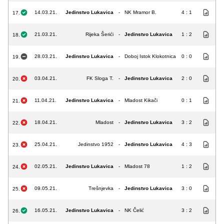
14.03.21.
Jedinstvo Lukavica
-
NK Mramor B.
4 : 1
17.
21.03.21.
Rijeka Šerići
-
Jedinstvo Lukavica
1 : 2
18.
28.03.21.
Jedinstvo Lukavica
-
Doboj Istok Klokotnica
0 : 0
19.
03.04.21.
FK Sloga T.
-
Jedinstvo Lukavica
2 : 0
20.
11.04.21.
Jedinstvo Lukavica
-
Mladost Kikači
0 : 1
21.
18.04.21.
Mladost
-
Jedinstvo Lukavica
3 : 2
22.
25.04.21.
Jedinstvo 1952
-
Jedinstvo Lukavica
4 : 3
23.
02.05.21.
Jedinstvo Lukavica
-
Mladost 78
1 : 2
24.
09.05.21.
Trešnjevka
-
Jedinstvo Lukavica
3 : 0
25.
16.05.21.
Jedinstvo Lukavica
-
NK Čelić
3 : 2
26.