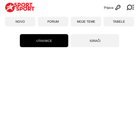
Prijava
Otvori profi
Ot
NOVO
FORUM
MOJE TEME
TABELE
UTAKMICE
IGRAČI