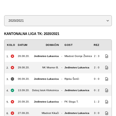
Sezona
KANTONALNA LIGA TK: 2020/2021
KOLO
DATUM
DOMAĆIN
GOST
REZ
26.08.20.
Jedinstvo Lukavica
-
Mladost Gornje Živinice
2 : 3
1.
29.08.20.
NK Mramor B.
-
Jedinstvo Lukavica
2 : 0
2.
06.09.20.
Jedinstvo Lukavica
-
Rijeka Šerići
0 : 0
3.
13.09.20.
Doboj Istok Klokotnica
-
Jedinstvo Lukavica
0 : 2
4.
20.09.20.
Jedinstvo Lukavica
-
FK Sloga T.
1 : 2
5.
27.09.20.
Mladost Kikači
-
Jedinstvo Lukavica
3 : 0
6.