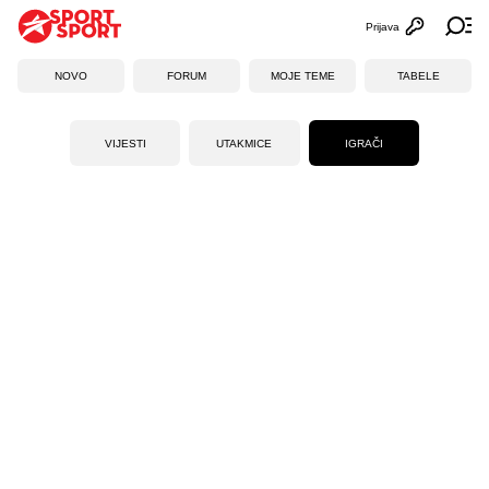
Prijava
Otvori profi
Ot
NOVO
FORUM
MOJE TEME
TABELE
VIJESTI
UTAKMICE
IGRAČI