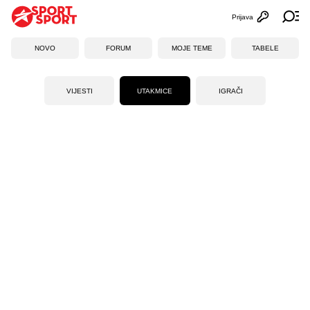
Prijava
Otvori profi
Ot
NOVO
FORUM
MOJE TEME
TABELE
VIJESTI
UTAKMICE
IGRAČI