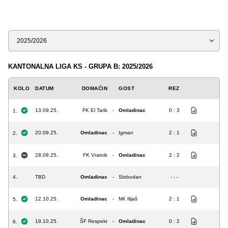
Sezona
KANTONALNA LIGA KS - GRUPA B: 2025/2026
KOLO
DATUM
DOMAĆIN
GOST
REZ
13.09.25.
FK El Tarik
-
Omladinac
0 : 3
1.
20.09.25.
Omladinac
-
Igman
2 : 1
2.
28.09.25.
FK Vratnik
-
Omladinac
2 : 2
3.
4.
TBD
Omladinac
-
Slobodan
- : -
12.10.25.
Omladinac
-
NK Ilijaš
2 : 1
5.
19.10.25.
ŠF Respekt
-
Omladinac
0 : 2
6.