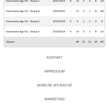
Kantonalna liga KS - Grupa A
2021/2022
6
14
4
4
6
-19
Kantonalna liga KS - Grupa B
2020/2021
-
12
0
1
11
-69
Kantonalna liga KS - Grupa A
2019/2020
5
6
1
2
3
-6
Kantonalna liga KS - Grupa A
2018/2019
5
14
5
1
8
-10
Ukupno
-
88
31
12
45
-85
KONTAKT
IMPRESSUM
MOBILNE APLIKACIJE
MARKETING