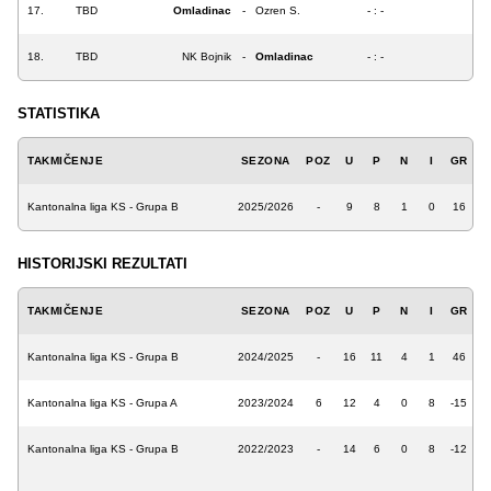
17.
TBD
Omladinac
-
Ozren S.
- : -
18.
TBD
NK Bojnik
-
Omladinac
- : -
STATISTIKA
TAKMIČENJE
SEZONA
POZ
U
P
N
I
GR
Kantonalna liga KS - Grupa B
2025/2026
-
9
8
1
0
16
HISTORIJSKI REZULTATI
TAKMIČENJE
SEZONA
POZ
U
P
N
I
GR
Kantonalna liga KS - Grupa B
2024/2025
-
16
11
4
1
46
Kantonalna liga KS - Grupa A
2023/2024
6
12
4
0
8
-15
Kantonalna liga KS - Grupa B
2022/2023
-
14
6
0
8
-12