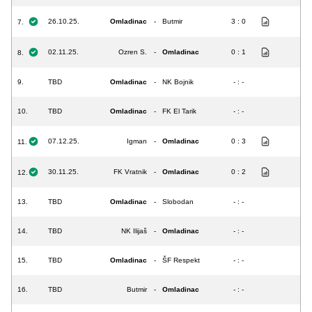
26.10.25.
Omladinac
-
Butmir
3 : 0
7.
02.11.25.
Ozren S.
-
Omladinac
0 : 1
8.
9.
TBD
Omladinac
-
NK Bojnik
- : -
10.
TBD
Omladinac
-
FK El Tarik
- : -
07.12.25.
Igman
-
Omladinac
0 : 3
11.
30.11.25.
FK Vratnik
-
Omladinac
0 : 2
12.
13.
TBD
Omladinac
-
Slobodan
- : -
14.
TBD
NK Ilijaš
-
Omladinac
- : -
15.
TBD
Omladinac
-
ŠF Respekt
- : -
16.
TBD
Butmir
-
Omladinac
- : -