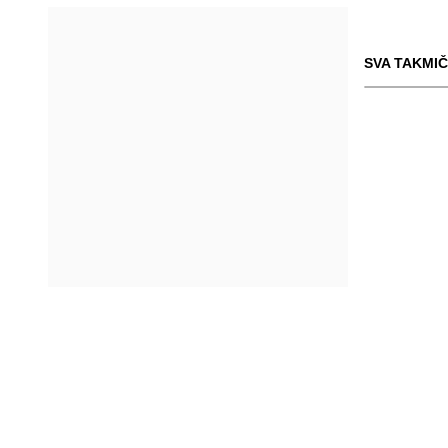
SVA TAKMIČ