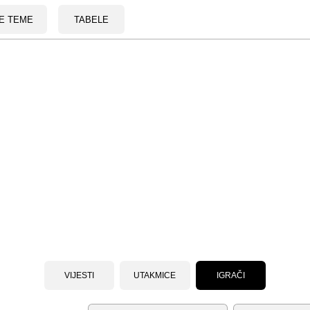
E TEME
TABELE
VIJESTI
UTAKMICE
IGRAČI