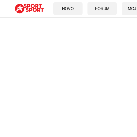
NOVO
FORUM
MOJ