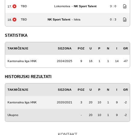
TBD
Lokomotiva
-
NK Sport Talent
3 : 0
17.
TBD
NK Sport Talent
-
Iskra
0 : 3
18.
STATISTIKA
TAKMIČENJE
SEZONA
POZ
U
P
N
I
GR
Kantonalna liga HNK
2024/2025
9
16
1
1
14
-47
HISTORIJSKI REZULTATI
TAKMIČENJE
SEZONA
POZ
U
P
N
I
GR
Kantonalna liga HNK
2020/2021
3
20
10
1
9
-2
Ukupno
-
20
10
1
9
-2
KONTAKT