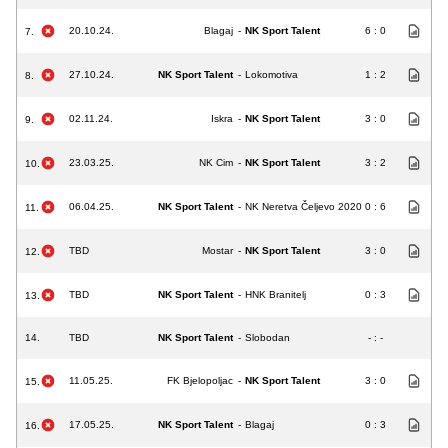
20.10.24.
Blagaj
-
NK Sport Talent
6 : 0
7.
27.10.24.
NK Sport Talent
-
Lokomotiva
1 : 2
8.
02.11.24.
Iskra
-
NK Sport Talent
3 : 0
9.
23.03.25.
NK Cim
-
NK Sport Talent
3 : 2
10.
06.04.25.
NK Sport Talent
-
NK Neretva Čeljevo 2020
0 : 6
11.
TBD
Mostar
-
NK Sport Talent
3 : 0
12.
TBD
NK Sport Talent
-
HNK Branitelj
0 : 3
13.
14.
TBD
NK Sport Talent
-
Slobodan
- : -
11.05.25.
FK Bjelopoljac
-
NK Sport Talent
3 : 0
15.
17.05.25.
NK Sport Talent
-
Blagaj
0 : 3
16.