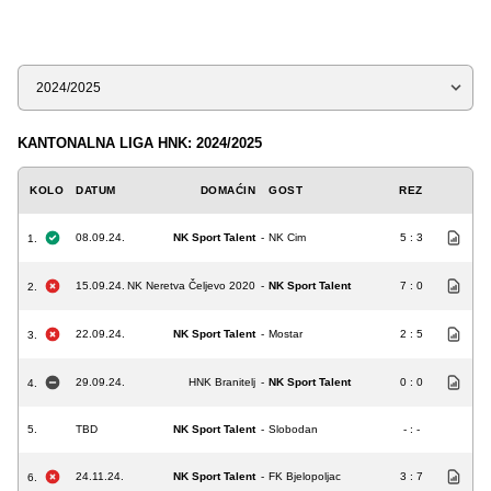
Sezona
KANTONALNA LIGA HNK: 2024/2025
KOLO
DATUM
DOMAĆIN
GOST
REZ
08.09.24.
NK Sport Talent
-
NK Cim
5 : 3
1.
15.09.24.
NK Neretva Čeljevo 2020
-
NK Sport Talent
7 : 0
2.
22.09.24.
NK Sport Talent
-
Mostar
2 : 5
3.
29.09.24.
HNK Branitelj
-
NK Sport Talent
0 : 0
4.
5.
TBD
NK Sport Talent
-
Slobodan
- : -
24.11.24.
NK Sport Talent
-
FK Bjelopoljac
3 : 7
6.