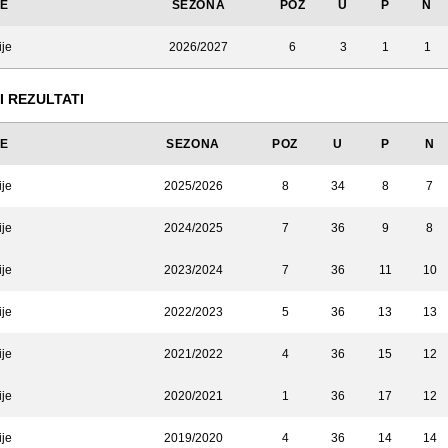
JE
SEZONA
POZ
U
P
N
ije
2026/2027
6
3
1
1
I REZULTATI
JE
SEZONA
POZ
U
P
N
ije
2025/2026
8
34
8
7
ije
2024/2025
7
36
9
8
ije
2023/2024
7
36
11
10
ije
2022/2023
5
36
13
13
ije
2021/2022
4
36
15
12
ije
2020/2021
1
36
17
12
ije
2019/2020
4
36
14
14