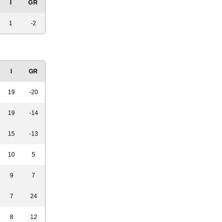
I
GR
1
-2
I
GR
19
-20
19
-14
15
-13
10
5
9
7
7
24
8
12