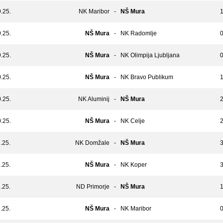
.25.
NK Maribor
-
NŠ Mura
1
.25.
NŠ Mura
-
NK Radomlje
0
.25.
NŠ Mura
-
NK Olimpija Ljubljana
0
.25.
NŠ Mura
-
NK Bravo Publikum
1
.25.
NK Aluminij
-
NŠ Mura
2
.25.
NŠ Mura
-
NK Celje
2
.25.
NK Domžale
-
NŠ Mura
3
.25.
NŠ Mura
-
NK Koper
3
.25.
ND Primorje
-
NŠ Mura
1
.25.
NŠ Mura
-
NK Maribor
0