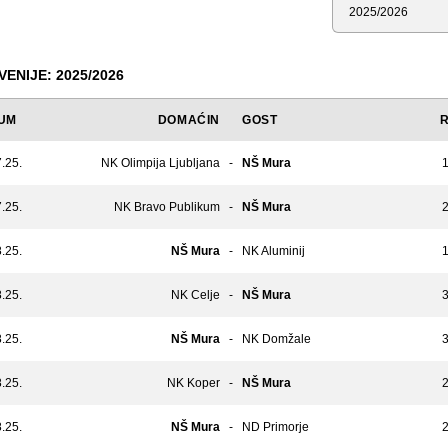
Sezona
VENIJE: 2025/2026
UM
DOMAĆIN
GOST
.25.
NK Olimpija Ljubljana
-
NŠ Mura
1
.25.
NK Bravo Publikum
-
NŠ Mura
2
.25.
NŠ Mura
-
NK Aluminij
1
.25.
NK Celje
-
NŠ Mura
3
.25.
NŠ Mura
-
NK Domžale
3
.25.
NK Koper
-
NŠ Mura
2
.25.
NŠ Mura
-
ND Primorje
2