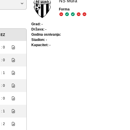
NŠ Mura
Forma
Grad: -
Država: -
Godina osnivanja:
REZ
Stadion: -
Kapacitet: -
 : 0
 : 0
 : 1
 : 0
 : 0
 : 1
 : 2