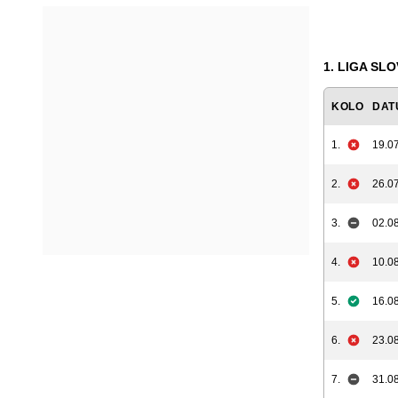
1. LIGA SLO
KOLO
DAT
1.
19.07
2.
26.07
3.
02.08
4.
10.08
5.
16.08
6.
23.08
7.
31.08