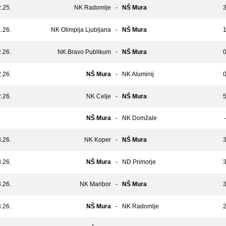
.25.
NK Radomlje
-
NŠ Mura
3
.26.
NK Olimpija Ljubljana
-
NŠ Mura
1
.26.
NK Bravo Publikum
-
NŠ Mura
0
.26.
NŠ Mura
-
NK Aluminij
0
.26.
NK Celje
-
NŠ Mura
5
NŠ Mura
-
NK Domžale
-
.26.
NK Koper
-
NŠ Mura
3
.26.
NŠ Mura
-
ND Primorje
3
.26.
NK Maribor
-
NŠ Mura
3
.26.
NŠ Mura
-
NK Radomlje
2