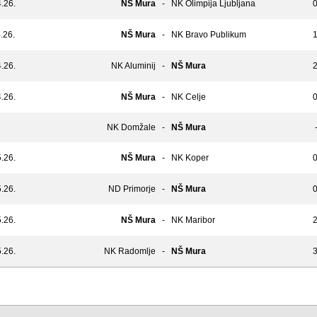
.26.
NŠ Mura
-
NK Olimpija Ljubljana
0
.26.
NŠ Mura
-
NK Bravo Publikum
1
.26.
NK Aluminij
-
NŠ Mura
2
.26.
NŠ Mura
-
NK Celje
0
NK Domžale
-
NŠ Mura
-
.26.
NŠ Mura
-
NK Koper
0
.26.
ND Primorje
-
NŠ Mura
0
.26.
NŠ Mura
-
NK Maribor
2
.26.
NK Radomlje
-
NŠ Mura
3