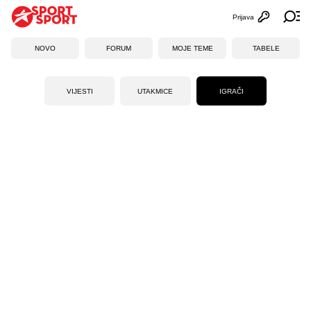
Prijava
Otvori profi
Ot
NOVO
FORUM
MOJE TEME
TABELE
VIJESTI
UTAKMICE
IGRAČI