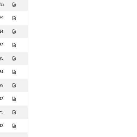
 92
 89
 84
 82
 95
 84
 99
 92
 75
 92