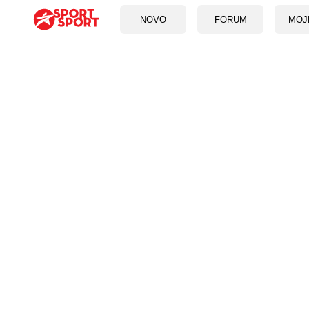
NOVO
FORUM
MOJ