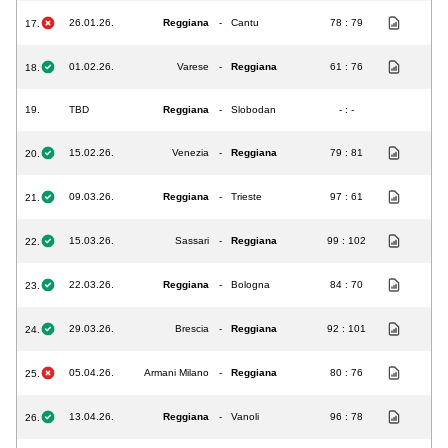
26.01.26.
Reggiana
-
Cantu
78 : 79
17.
01.02.26.
Varese
-
Reggiana
61 : 76
18.
19.
TBD
Reggiana
-
Slobodan
- : -
15.02.26.
Venezia
-
Reggiana
79 : 81
20.
09.03.26.
Reggiana
-
Trieste
97 : 61
21.
15.03.26.
Sassari
-
Reggiana
99 : 102
22.
22.03.26.
Reggiana
-
Bologna
84 : 70
23.
29.03.26.
Brescia
-
Reggiana
92 : 101
24.
05.04.26.
Armani Milano
-
Reggiana
80 : 76
25.
13.04.26.
Reggiana
-
Vanoli
96 : 78
26.