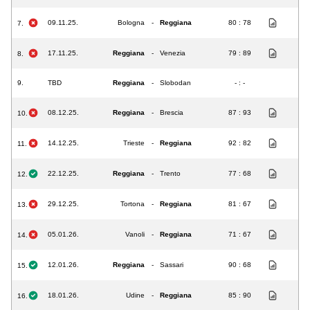
09.11.25.
Bologna
-
Reggiana
80 : 78
7.
17.11.25.
Reggiana
-
Venezia
79 : 89
8.
9.
TBD
Reggiana
-
Slobodan
- : -
08.12.25.
Reggiana
-
Brescia
87 : 93
10.
14.12.25.
Trieste
-
Reggiana
92 : 82
11.
22.12.25.
Reggiana
-
Trento
77 : 68
12.
29.12.25.
Tortona
-
Reggiana
81 : 67
13.
05.01.26.
Vanoli
-
Reggiana
71 : 67
14.
12.01.26.
Reggiana
-
Sassari
90 : 68
15.
18.01.26.
Udine
-
Reggiana
85 : 90
16.