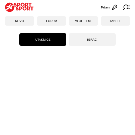
Prijava
Otvori profi
Ot
NOVO
FORUM
MOJE TEME
TABELE
UTAKMICE
IGRAČI