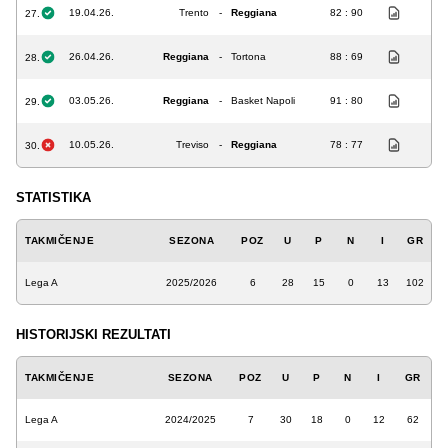
19.04.26.
Trento
-
Reggiana
82 : 90
27.
26.04.26.
Reggiana
-
Tortona
88 : 69
28.
03.05.26.
Reggiana
-
Basket Napoli
91 : 80
29.
10.05.26.
Treviso
-
Reggiana
78 : 77
30.
STATISTIKA
TAKMIČENJE
SEZONA
POZ
U
P
N
I
GR
Lega A
2025/2026
6
28
15
0
13
102
HISTORIJSKI REZULTATI
TAKMIČENJE
SEZONA
POZ
U
P
N
I
GR
Lega A
2024/2025
7
30
18
0
12
62