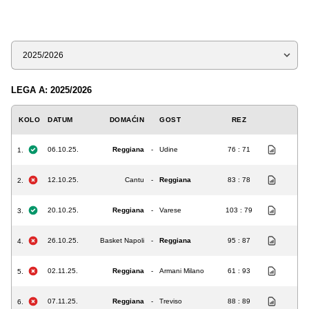
Sezona
LEGA A: 2025/2026
KOLO
DATUM
DOMAĆIN
GOST
REZ
06.10.25.
Reggiana
-
Udine
76 : 71
1.
12.10.25.
Cantu
-
Reggiana
83 : 78
2.
20.10.25.
Reggiana
-
Varese
103 : 79
3.
26.10.25.
Basket Napoli
-
Reggiana
95 : 87
4.
02.11.25.
Reggiana
-
Armani Milano
61 : 93
5.
07.11.25.
Reggiana
-
Treviso
88 : 89
6.