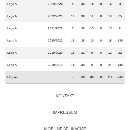
Lega A
2023/2024
5
30
16
0
14
-3
Lega A
2022/2023
14
30
11
0
19
-25
Lega A
2021/2022
7
30
15
0
15
8
Lega A
2020/2021
13
28
10
0
18
-139
Lega A
2019/2020
11
21
9
0
12
-22
Lega A
2018/2019
14
30
9
0
21
-130
Ukupno
-
199
88
0
111
-249
KONTAKT
IMPRESSUM
MOBILNE APLIKACIJE