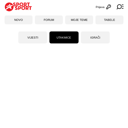
Prijava
Otvori profi
Ot
NOVO
FORUM
MOJE TEME
TABELE
VIJESTI
UTAKMICE
IGRAČI