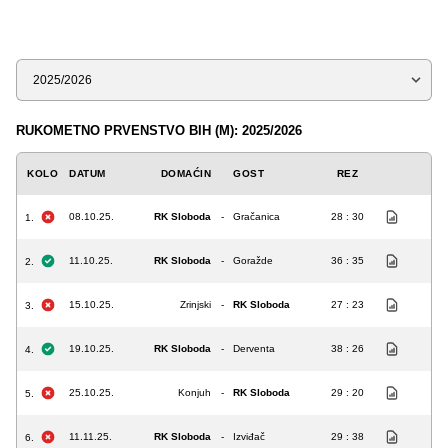
Sezona
RUKOMETNO PRVENSTVO BIH (M): 2025/2026
KOLO
DATUM
DOMAĆIN
GOST
REZ
08.10.25.
RK Sloboda
-
Gračanica
28 : 30
1.
11.10.25.
RK Sloboda
-
Goražde
36 : 35
2.
15.10.25.
Zrinjski
-
RK Sloboda
27 : 23
3.
19.10.25.
RK Sloboda
-
Derventa
38 : 26
4.
25.10.25.
Konjuh
-
RK Sloboda
29 : 20
5.
11.11.25.
RK Sloboda
-
Izviđač
29 : 38
6.