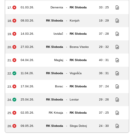
01.03.26.
Derventa
-
RK Sloboda
33 : 25
17.
08.03.26.
RK Sloboda
-
Konjuh
19 : 29
18.
14.03.26.
Izviđač
-
RK Sloboda
37 : 28
19.
27.03.26.
RK Sloboda
-
Bosna Visoko
29 : 32
20.
04.04.26.
Maglaj
-
RK Sloboda
40 : 31
21.
11.04.26.
RK Sloboda
-
Vogošća
36 : 31
22.
17.04.26.
Borac
-
RK Sloboda
37 : 24
23.
25.04.26.
RK Sloboda
-
Leotar
29 : 26
24.
02.05.26.
RK Krivaja
-
RK Sloboda
37 : 25
25.
09.05.26.
RK Sloboda
-
Sloga Doboj
24 : 30
26.