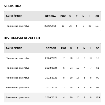
STATISTIKA
TAKMIČENJE
SEZONA
POZ
U
P
N
I
GR
Rukometno prvenstvo
2025/2026
13
26
6
0
20
-107
HISTORIJSKI REZULTATI
TAKMIČENJE
SEZONA
POZ
U
P
N
I
GR
Rukometno prvenstvo
2024/2025
7
26
12
2
12
12
Rukometno prvenstvo
2023/2024
5
24
10
7
7
51
Rukometno prvenstvo
2022/2023
5
30
17
5
8
99
Rukometno prvenstvo
2021/2022
2
28
18
4
6
91
Rukometno prvenstvo
2020/2021
4
30
20
2
8
125