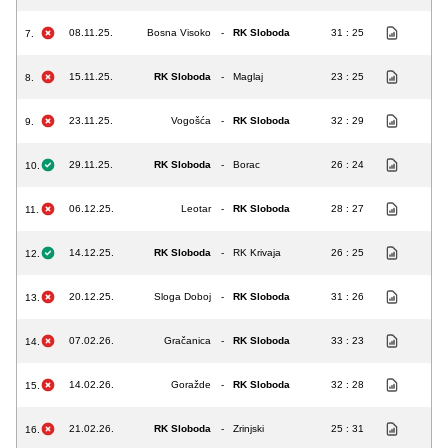
08.11.25.
Bosna Visoko
-
RK Sloboda
31 : 25
7.
15.11.25.
RK Sloboda
-
Maglaj
23 : 25
8.
23.11.25.
Vogošća
-
RK Sloboda
32 : 29
9.
29.11.25.
RK Sloboda
-
Borac
26 : 24
10.
06.12.25.
Leotar
-
RK Sloboda
28 : 27
11.
14.12.25.
RK Sloboda
-
RK Krivaja
26 : 25
12.
20.12.25.
Sloga Doboj
-
RK Sloboda
31 : 26
13.
07.02.26.
Gračanica
-
RK Sloboda
33 : 23
14.
14.02.26.
Goražde
-
RK Sloboda
32 : 28
15.
21.02.26.
RK Sloboda
-
Zrinjski
25 : 31
16.