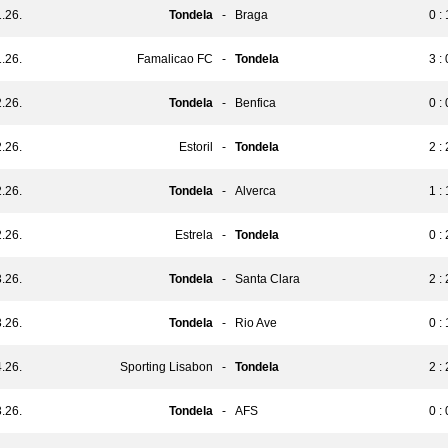
.26.
Tondela
-
Braga
0 : 
.26.
Famalicao FC
-
Tondela
3 : 
.26.
Tondela
-
Benfica
0 : 
.26.
Estoril
-
Tondela
2 : 
.26.
Tondela
-
Alverca
1 : 
.26.
Estrela
-
Tondela
0 : 
.26.
Tondela
-
Santa Clara
2 : 
.26.
Tondela
-
Rio Ave
0 : 
.26.
Sporting Lisabon
-
Tondela
2 : 
.26.
Tondela
-
AFS
0 : 