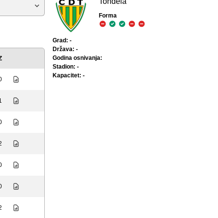
Tondela
Forma
Grad: -
Država: -
Godina osnivanja:
Z
Stadion: -
Kapacitet: -
0
1
0
2
0
0
2