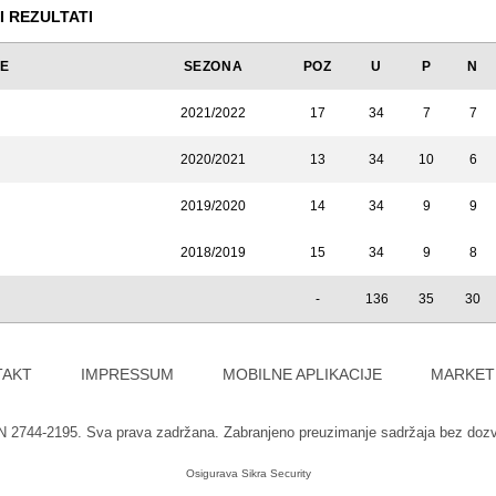
I REZULTATI
JE
SEZONA
POZ
U
P
N
2021/2022
17
34
7
7
2020/2021
13
34
10
6
2019/2020
14
34
9
9
2018/2019
15
34
9
8
-
136
35
30
TAKT
IMPRESSUM
MOBILNE APLIKACIJE
MARKET
SN 2744-2195. Sva prava zadržana. Zabranjeno preuzimanje sadržaja bez doz
Osigurava
Sikra Security