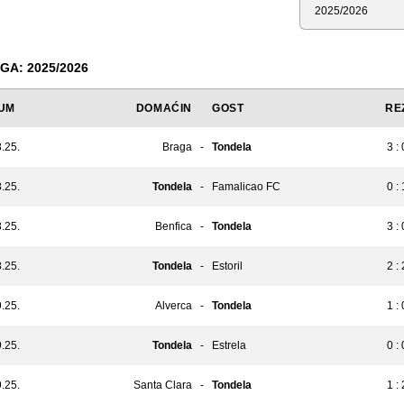
Sezona
GA: 2025/2026
UM
DOMAĆIN
GOST
RE
.25.
Braga
-
Tondela
3 : 
.25.
Tondela
-
Famalicao FC
0 : 
.25.
Benfica
-
Tondela
3 : 
.25.
Tondela
-
Estoril
2 : 
.25.
Alverca
-
Tondela
1 : 
.25.
Tondela
-
Estrela
0 : 
.25.
Santa Clara
-
Tondela
1 : 