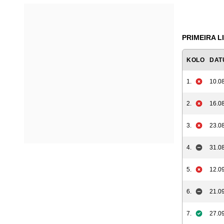
PRIMEIRA LI
KOLO
DAT
1.
10.08
2.
16.08
3.
23.08
4.
31.08
5.
12.09
6.
21.09
7.
27.09