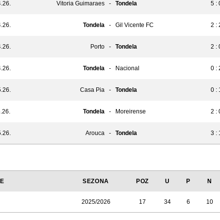
.26.
Vitoria Guimaraes
-
Tondela
5 : 
.26.
Tondela
-
Gil Vicente FC
2 : 
.26.
Porto
-
Tondela
2 : 
.26.
Tondela
-
Nacional
0 : 
.26.
Casa Pia
-
Tondela
0 : 
.26.
Tondela
-
Moreirense
2 : 
.26.
Arouca
-
Tondela
3 : 
JE
SEZONA
POZ
U
P
N
2025/2026
17
34
6
10