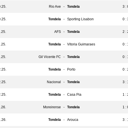
.25.
Rio Ave
-
Tondela
3 : 
.25.
Tondela
-
Sporting Lisabon
0 : 
.25.
AFS
-
Tondela
2 : 
.25.
Tondela
-
Vitoria Guimaraes
0 : 
.25.
Gil Vicente FC
-
Tondela
0 : 
.25.
Tondela
-
Porto
0 : 
.25.
Nacional
-
Tondela
3 : 
.25.
Tondela
-
Casa Pia
1 : 
.26.
Moreirense
-
Tondela
1 : 
.26.
Tondela
-
Arouca
3 : 