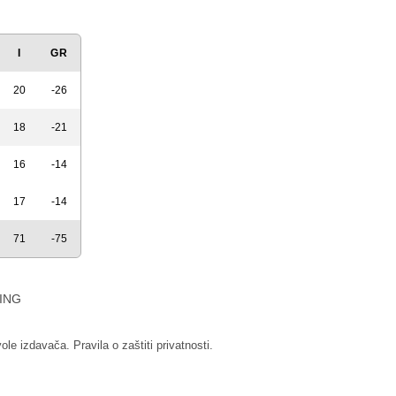
I
GR
20
-26
18
-21
16
-14
17
-14
71
-75
ING
vole izdavača.
Pravila o zaštiti privatnosti.