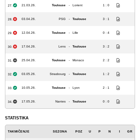
21.03.26.
Toulouse
-
Lorient
1 : 0
27.
03.04.26.
PSG
-
Toulouse
3 : 1
28.
12.04.26.
Toulouse
-
Lille
0 : 4
29.
17.04.26.
Lens
-
Toulouse
3 : 2
30.
25.04.26.
Toulouse
-
Monaco
2 : 2
31.
03.05.26.
Strasbourg
-
Toulouse
1 : 2
32.
10.05.26.
Toulouse
-
Lyon
2 : 1
33.
17.05.26.
Nantes
-
Toulouse
0 : 0
34.
STATISTIKA
TAKMIČENJE
SEZONA
POZ
U
P
N
I
GR