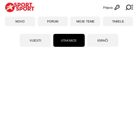
Prijava
Otvori profi
Ot
NOVO
FORUM
MOJE TEME
TABELE
VIJESTI
UTAKMICE
IGRAČI