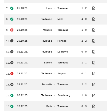
05.10.25.
Lyon
-
Toulouse
1 : 2
7.
19.10.25.
Toulouse
-
Metz
4 : 0
8.
25.10.25.
Monaco
-
Toulouse
1 : 0
9.
29.10.25.
Toulouse
-
Rennes
2 : 2
10.
02.11.25.
Toulouse
-
Le Havre
0 : 0
11.
09.11.25.
Lorient
-
Toulouse
1 : 1
12.
23.11.25.
Toulouse
-
Angers
0 : 1
13.
29.11.25.
Marseille
-
Toulouse
2 : 2
14.
06.12.25.
Toulouse
-
Strasbourg
1 : 0
15.
13.12.25.
Paris
-
Toulouse
0 : 3
16.