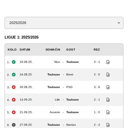
Sezona
LIGUE 1: 2025/2026
KOLO
DATUM
DOMAĆIN
GOST
REZ
16.08.25.
Nice
-
Toulouse
0 : 1
1.
24.08.25.
Toulouse
-
Brest
2 : 0
2.
30.08.25.
Toulouse
-
PSG
3 : 6
3.
14.09.25.
Lille
-
Toulouse
2 : 1
4.
21.09.25.
Auxerre
-
Toulouse
1 : 0
5.
27.09.25.
Toulouse
-
Nantes
2 : 2
6.