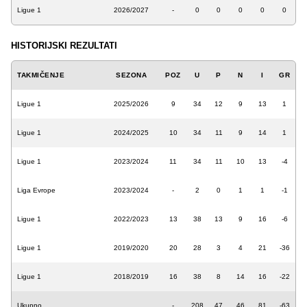
Ligue 1
2026/2027
-
0
0
0
0
0
HISTORIJSKI REZULTATI
TAKMIČENJE
SEZONA
POZ
U
P
N
I
GR
Ligue 1
2025/2026
9
34
12
9
13
1
Ligue 1
2024/2025
10
34
11
9
14
1
Ligue 1
2023/2024
11
34
11
10
13
-4
Liga Evrope
2023/2024
-
2
0
1
1
-1
Ligue 1
2022/2023
13
38
13
9
16
-6
Ligue 1
2019/2020
20
28
3
4
21
-36
Ligue 1
2018/2019
16
38
8
14
16
-22
Ukupno
-
208
47
46
81
-63