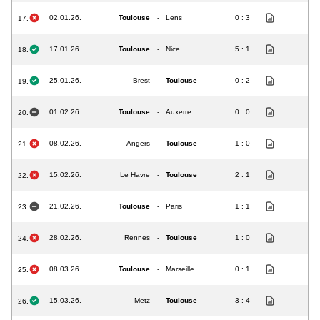
02.01.26.
Toulouse
-
Lens
0 : 3
17.
17.01.26.
Toulouse
-
Nice
5 : 1
18.
25.01.26.
Brest
-
Toulouse
0 : 2
19.
01.02.26.
Toulouse
-
Auxerre
0 : 0
20.
08.02.26.
Angers
-
Toulouse
1 : 0
21.
15.02.26.
Le Havre
-
Toulouse
2 : 1
22.
21.02.26.
Toulouse
-
Paris
1 : 1
23.
28.02.26.
Rennes
-
Toulouse
1 : 0
24.
08.03.26.
Toulouse
-
Marseille
0 : 1
25.
15.03.26.
Metz
-
Toulouse
3 : 4
26.