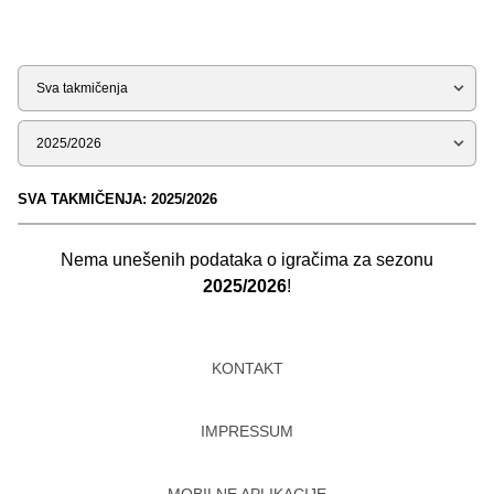
Tip
Sezona
SVA TAKMIČENJA: 2025/2026
Nema unešenih podataka o igračima za sezonu
2025/2026
!
KONTAKT
IMPRESSUM