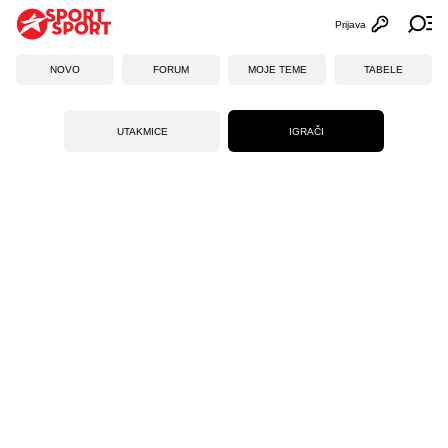
Prijava
Otvori profi
Ot
NOVO
FORUM
MOJE TEME
TABELE
UTAKMICE
IGRAČI