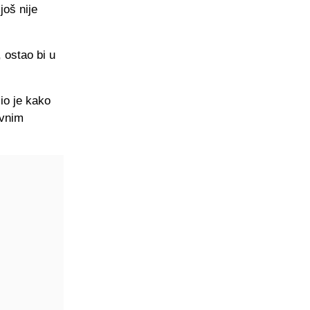
još nije
 ostao bi u
io je kako
evnim