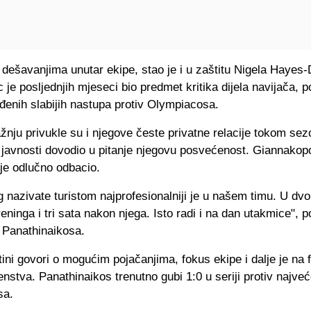
dešavanjima unutar ekipe, stao je i u zaštitu Nigela Hayes-
je posljednjih mjeseci bio predmet kritika dijela navijača, 
đenih slabijih nastupa protiv Olympiacosa.
nju privukle su i njegove česte privatne relacije tokom se
 javnosti dovodio u pitanje njegovu posvećenost. Giannakop
je odlučno odbacio.
g nazivate turistom najprofesionalniji je u našem timu. U dvor
treninga i tri sata nakon njega. Isto radi i na dan utakmice", p
 Panathinaikosa.
ini govori o mogućim pojačanjima, fokus ekipe i dalje je na f
nstva. Panathinaikos trenutno gubi 1:0 u seriji protiv najveć
sa.