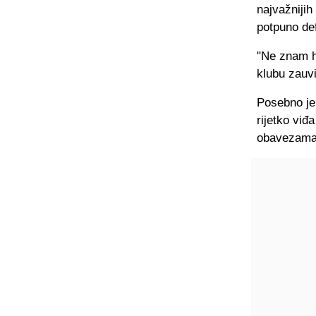
najvažnijih
potpuno def
"Ne znam ho
klubu zauvi
Posebno je
rijetko vi
obavezama