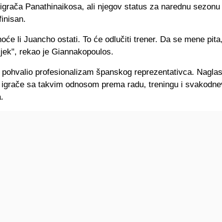
 igrača Panathinaikosa, ali njegov status za narednu sezonu 
inisan.
će li Juancho ostati. To će odlučiti trener. Da se mene pita,
jek", rekao je Giannakopoulos.
 pohvalio profesionalizam španskog reprezentativca. Naglas
đa igrače sa takvim odnosom prema radu, treningu i svakodn
.