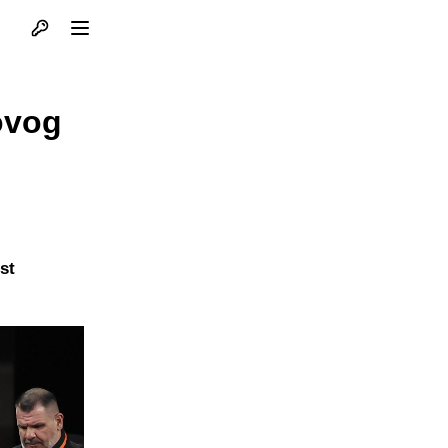
Otvori profil
Otvori meni
ovog
st