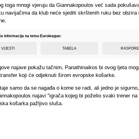
g toga mnogi vjeruju da Giannakopoulos već sada pokušava
u navijačima da klub neće sjediti skrštenih ruku bez obzir
ne.
iše informacija na temu Euroleague:
VIJESTI
TABELA
RASPOR
gove najave pokažu tačnim, Panathinaikos bi ovog ljeta mo
 transfer koji će odjeknuti širom evropske košarke.
taje samo da se nagađa o kome se radi, ali jedno je sigurno
annakopoulos najavi "igrača kojeg bi poželio svaki trener na 
ska košarka pažljivo sluša.