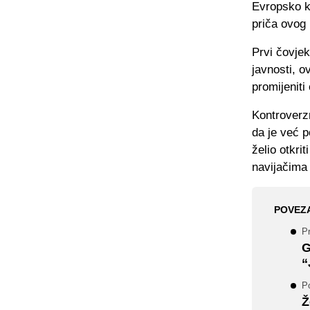
Evropsko ko
priča ovog l
Prvi čovje
javnosti, 
promijeniti
Kontroverzn
da je već p
želio otkri
navijačima
POVEZ
Pr
G
“
P
Ž