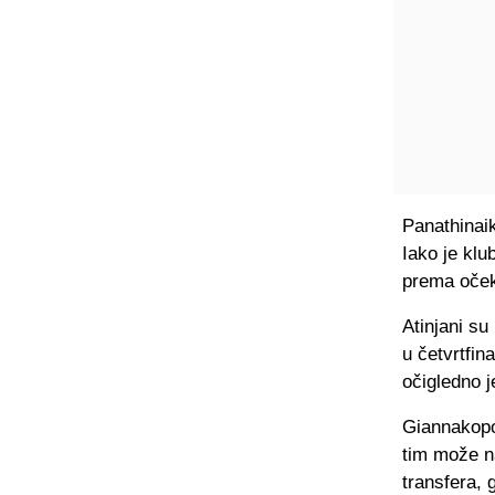
Panathinai
Iako je klu
prema oček
Atinjani su
u četvrtfin
očigledno j
Giannakopou
tim može n
transfera,