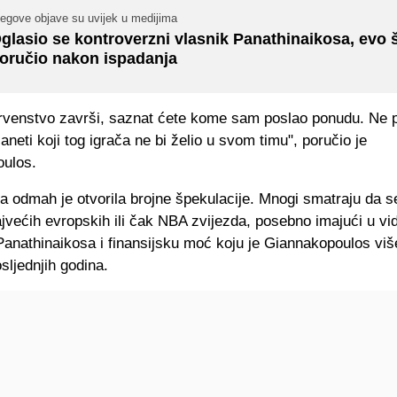
jegove objave su uvijek u medijima
glasio se kontroverzni vlasnik Panathinaikosa, evo š
oručio nakon ispadanja
rvenstvo završi, saznat ćete kome sam poslao ponudu. Ne p
laneti koji tog igrača ne bi želio u svom timu", poručio je
ulos.
a odmah je otvorila brojne špekulacije. Mnogi smatraju da se
jvećih evropskih ili čak NBA zvijezda, posebno imajući u vi
Panathinaikosa i finansijsku moć koju je Giannakopoulos viš
ljednjih godina.