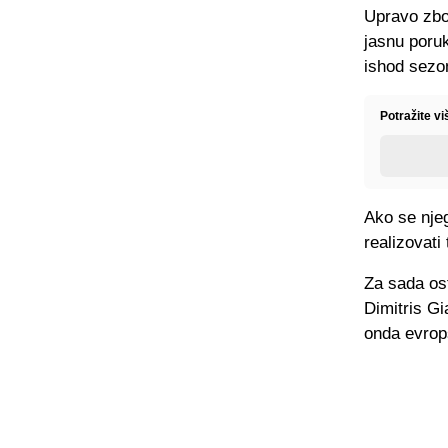
Upravo zbo
jasnu poruk
ishod sezo
Potražite v
Ako se nje
realizovati
Za sada os
Dimitris Gi
onda evrop