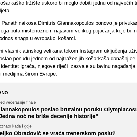
šarkaško tržište uskoro bi moglo dobiti jednu od najvećih t
jeta.
k Panathinaikosa Dimitris Giannakopoulos ponovo je privuka
ovoga puta misterioznom najavom velikog pojačanja koje bi m
 odnos snaga u evropskoj košarci.
i vlasnik atinskog velikana tokom Instagram uključenja uživ
oslao ponudu jednom od najtraženijih košarkaša današnjice. 
ti identitet igrača, njegove riječi izazvale su lavinu nagađanj
 i medijima širom Evrope.
ANO
ed večerašnje finale
iannakopoulos poslao brutalnu poruku Olympiacos
Jedna noć ne briše decenije historije”
oznato kada i gdje
eljko Obradović se vraća trenerskom poslu?