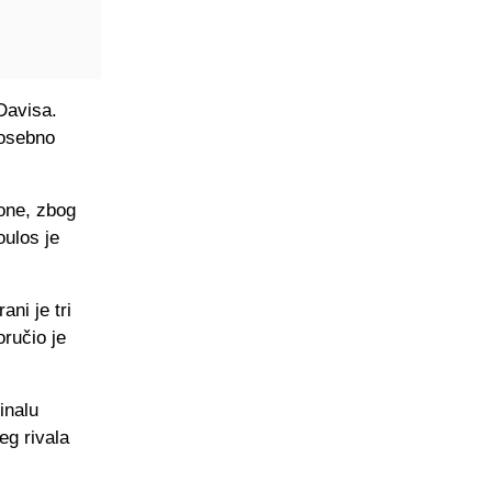
Davisa.
posebno
zone, zbog
oulos je
ani je tri
oručio je
inalu
eg rivala