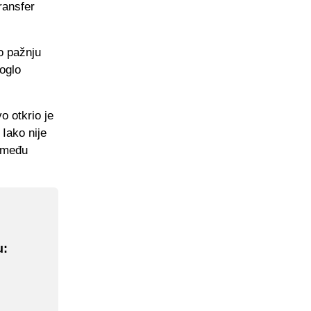
ransfer
o pažnju
oglo
o otkrio je
Iako nije
a među
u: