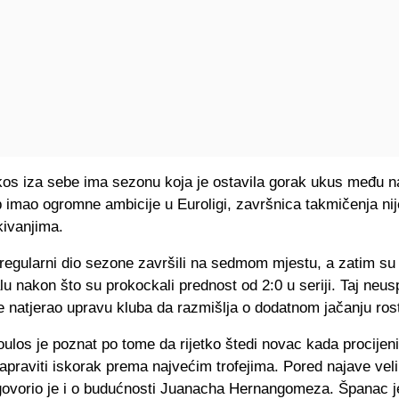
kos iza sebe ima sezonu koja je ostavila gorak ukus među n
b imao ogromne ambicije u Euroligi, završnica takmičenja nij
ivanjima.
 regularni dio sezone završili na sedmom mjestu, a zatim su 
alu nakon što su prokockali prednost od 2:0 u seriji. Taj neus
e natjerao upravu kluba da razmišlja o dodatnom jačanju ros
los je poznat po tome da rijetko štedi novac kada procijen
apraviti iskorak prema najvećim trofejima. Pored najave vel
 govorio je i o budućnosti Juanacha Hernangomeza. Španac j