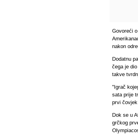
Govoreći o 
Amerikanac 
nakon odre
Dodatnu paž
čega je dio
takve tvrdn
"Igrač koje
sata prije 
prvi čovjek
Dok se u At
grčkog prve
Olympiaco