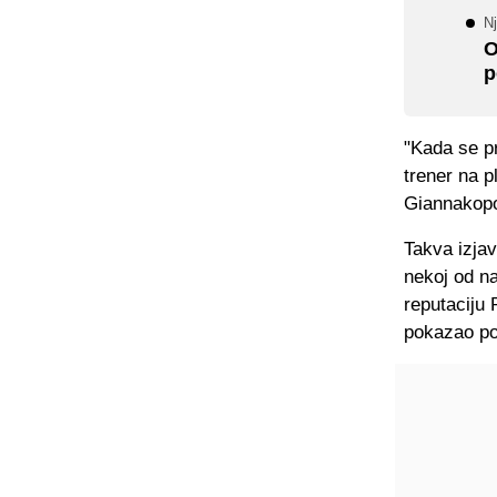
N
O
p
"Kada se p
trener na p
Giannakopo
Takva izjav
nekoj od na
reputaciju 
pokazao pos