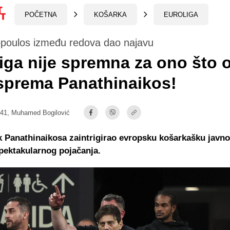
POČETNA
KOŠARKA
EUROLIGA
poulos između redova dao najavu
iga nije spremna za ono što 
 sprema Panathinaikos!
:41,
Muhamed Bogilović
k Panathinaikosa zaintrigirao evropsku košarkašku javno
pektakularnog pojačanja.