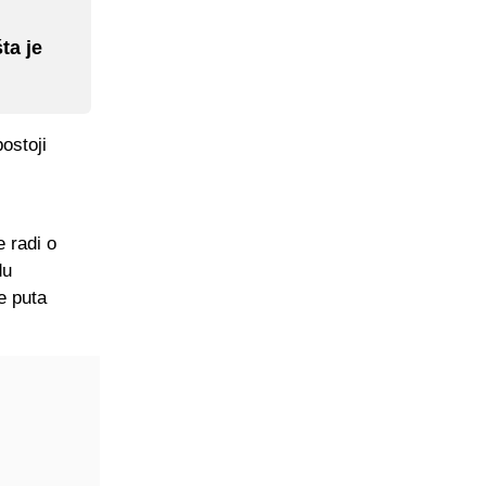
ta je
ostoji
 radi o
du
e puta