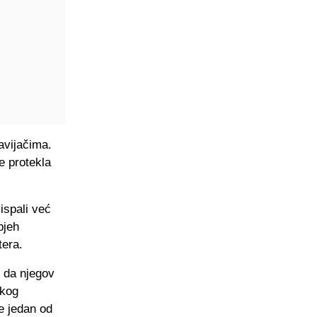
avijačima.
e protekla
ispali već
pjeh
tera.
i da njegov
ikog
e jedan od