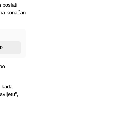
 poslati
a na konačan
ED
gao
, kada
svijetu",